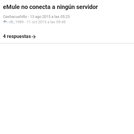
eMule no conecta a ningún servidor
Cashacushillo
-
13 ago 2015 a las 05:23
vlb_1989
-
11 oct 2015 a las 09:48
4 respuestas