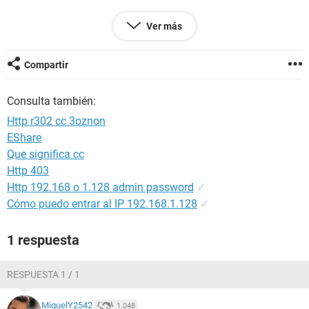
Ver más
Configuración:
Android / Chrome 91.0.4472.101
Compartir
Consulta también:
Http r302 cc 3oznon
EShare
Que significa cc
Http 403
Http 192.168 o 1.128 admin password
✓
Cómo puedo entrar al IP 192.168.1.128
✓
1 respuesta
RESPUESTA 1 / 1
MiguelY2542
1.048