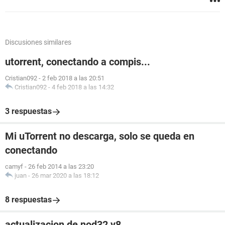
Discusiones similares
utorrent, conectando a compis...
Cristian092
-
2 feb 2018 a las 20:51
Cristian092
-
4 feb 2018 a las 14:32
3 respuestas
Mi uTorrent no descarga, solo se queda en
conectando
camyf
-
26 feb 2014 a las 23:20
juan
-
26 mar 2020 a las 18:12
8 respuestas
actualizacion de nod32 v8