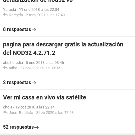
Yaroski
-
11 ene 2018 a las 22:04
Nereyda
-
2 may 2021 a las 17:49
8 respuestas
pagina para descargar gratis la actualización
del NOD32 4.2.71.2
abelheredia
-
5 ene 2013 a las 03:46
taike
-
27 nov 2023 a las 09:02
2 respuestas
Ver mi casa en vivo vía satélite
chola
-
19 oct 2010 a las 22:14
José_Bautista
-
8 feb 2020 a las 17:58
52 respuestas