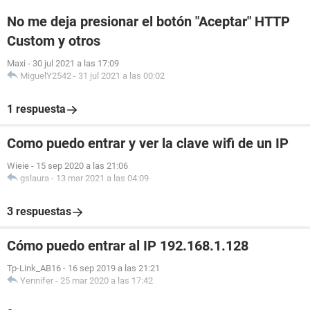
No me deja presionar el botón "Aceptar" HTTP
Custom y otros
Maxi
-
30 jul 2021 a las 17:09
MiguelY2542
-
31 jul 2021 a las 00:02
1 respuesta
Como puedo entrar y ver la clave wifi de un IP
Wieie
-
15 sep 2020 a las 21:06
gslaura
-
13 mar 2021 a las 04:09
3 respuestas
Cómo puedo entrar al IP 192.168.1.128
Tp-Link_AB16
-
16 sep 2019 a las 21:21
Yennifer
-
25 mar 2020 a las 17:42