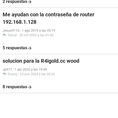
2 respuestas
Me ayudan con la contraseña de router
192.168.1.128
Jesus9110
-
1 ago 2019 a las 05:19
Telcel
-
20 oct 2022 a las 01:40
5 respuestas
solucion para la R4igold.cc wood
Jp977
-
1 abr 2020 a las 19:49
Granzj
-
23 ene 2024 a las 03:20
8 respuestas