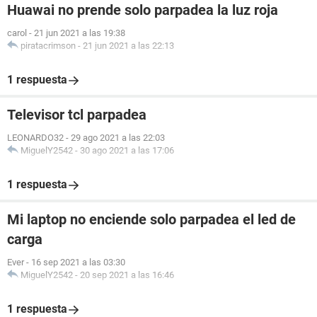
Huawai no prende solo parpadea la luz roja
carol
-
21 jun 2021 a las 19:38
piratacrimson
-
21 jun 2021 a las 22:13
1 respuesta
Televisor tcl parpadea
LEONARDO32
-
29 ago 2021 a las 22:03
MiguelY2542
-
30 ago 2021 a las 17:06
1 respuesta
Mi laptop no enciende solo parpadea el led de
carga
Ever
-
16 sep 2021 a las 03:30
MiguelY2542
-
20 sep 2021 a las 16:46
1 respuesta