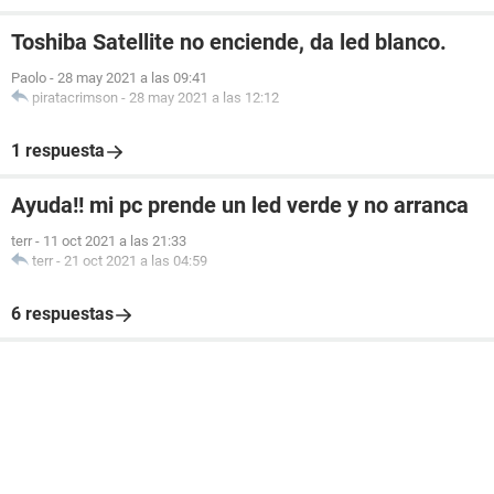
Toshiba Satellite no enciende, da led blanco.
Paolo
-
28 may 2021 a las 09:41
piratacrimson
-
28 may 2021 a las 12:12
1 respuesta
Ayuda!! mi pc prende un led verde y no arranca
terr
-
11 oct 2021 a las 21:33
terr
-
21 oct 2021 a las 04:59
6 respuestas