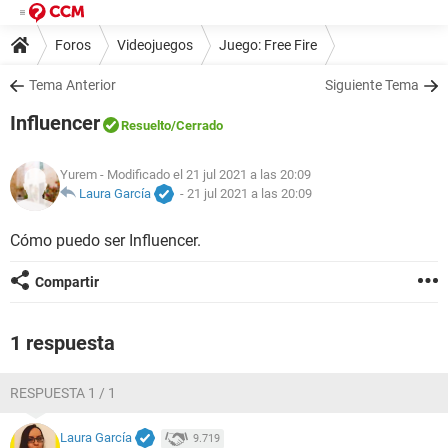
Foros
Videojuegos
Juego: Free Fire
Tema Anterior
Siguiente Tema
Influencer
Resuelto
/Cerrado
Yurem
- Modificado el 21 jul 2021 a las 20:09
Laura García
-
21 jul 2021 a las 20:09
Cómo puedo ser Influencer.
Compartir
1 respuesta
RESPUESTA 1 / 1
Laura García
9.719