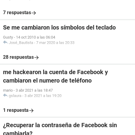
7 respuestas
Se me cambiaron los símbolos del teclado
Gusty
-
14 oct 2010 a las 06:04
José_Bautista
-
7 mar 2020 a las 20:33
28 respuestas
me hackearon la cuenta de Facebook y
cambiaron el numero de teléfono
mario
-
3 abr 2021 a las 18:47
gslaura
-
3 abr 2021 a las 19:20
1 respuesta
¿Recuperar la contraseña de Facebook sin
cambiarla?