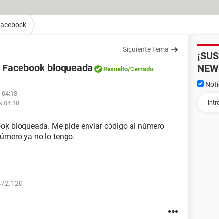
Facebook
Siguiente Tema
¡SU
e Facebook bloqueada
NEW
Resuelto
/Cerrado
Noti
s 04:18
as 04:18
ok bloqueada. Me pide enviar código al número
úmero ya no lo tengo.
472.120