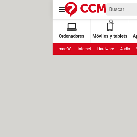
Ordenadores
Móviles y tablets
Ap
macOS
Internet
Hardware
Audio