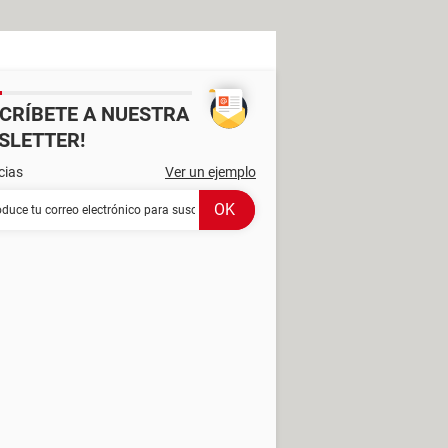
SCRÍBETE A NUESTRA
SLETTER!
cias
Ver un ejemplo