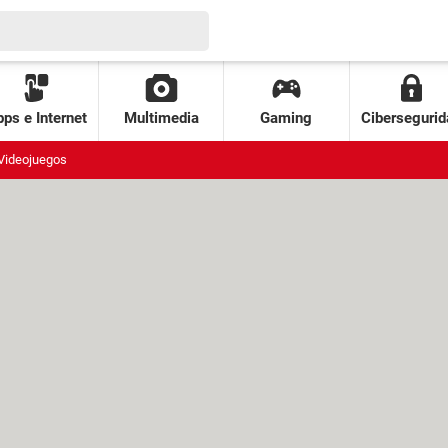
ps e Internet
Multimedia
Gaming
Cibersegurid
Videojuegos