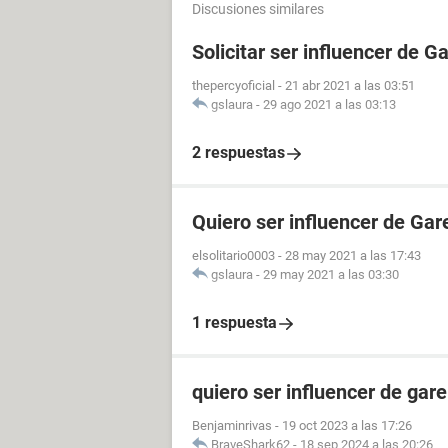
Discusiones similares
Solicitar ser influencer de G
thepercyoficial
-
21 abr 2021 a las 03:51
gslaura
-
29 ago 2021 a las 03:13
2 respuestas
Quiero ser influencer de Gar
elsolitario0003
-
28 may 2021 a las 17:43
gslaura
-
29 may 2021 a las 03:30
1 respuesta
quiero ser influencer de gare
Benjaminrivas
-
19 oct 2023 a las 17:26
BraveShark62
-
18 sep 2024 a las 20:26