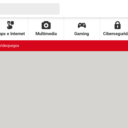
ps e Internet
Multimedia
Gaming
Cibersegurid
Videojuegos