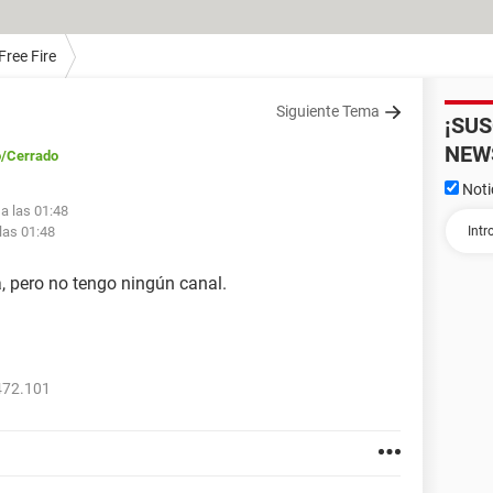
Free Fire
Siguiente Tema
¡SU
NEW
o
/Cerrado
Noti
 a las 01:48
las 01:48
a, pero no tengo ningún canal.
472.101