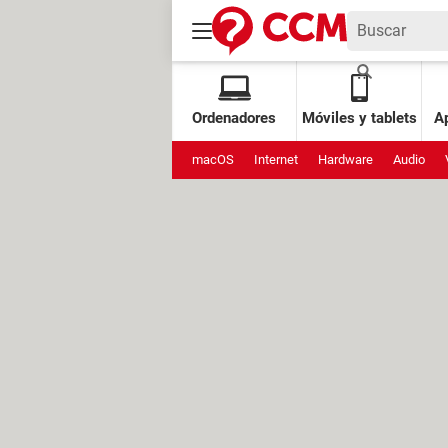
Ordenadores
Móviles y tablets
Ap
macOS
Internet
Hardware
Audio