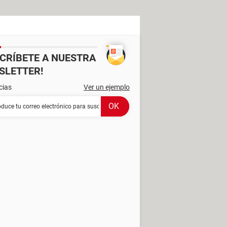
SCRÍBETE A NUESTRA
SLETTER!
cias
Ver un ejemplo