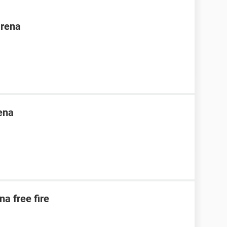
arena
ena
na free fire