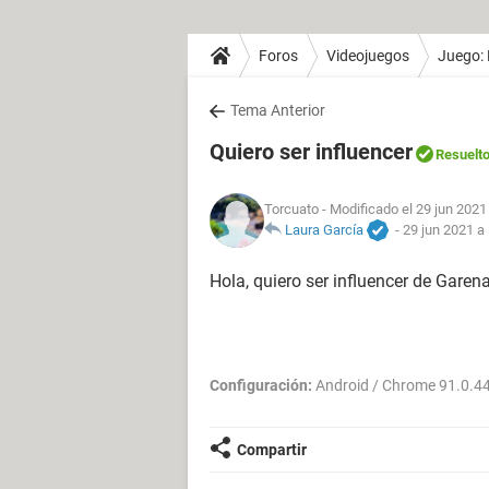
Foros
Videojuegos
Juego: 
Tema Anterior
Quiero ser influencer
Resuelt
Torcuato
- Modificado el 29 jun 2021
Laura García
-
29 jun 2021 a 
Hola, quiero ser influencer de Garen
Configuración:
Android / Chrome 91.0.4
Compartir