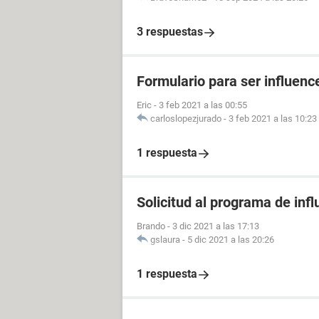
3 respuestas
Formulario para ser influenc
Eric
-
3 feb 2021 a las 00:55
carloslopezjurado
-
3 feb 2021 a las 10:23
1 respuesta
Solicitud al programa de infl
Brando
-
3 dic 2021 a las 17:13
gslaura
-
5 dic 2021 a las 20:26
1 respuesta