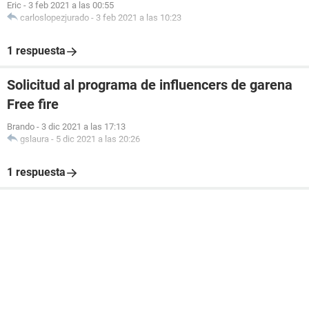
Eric
-
3 feb 2021 a las 00:55
carloslopezjurado
-
3 feb 2021 a las 10:23
1 respuesta
Solicitud al programa de influencers de garena
Free fire
Brando
-
3 dic 2021 a las 17:13
gslaura
-
5 dic 2021 a las 20:26
1 respuesta