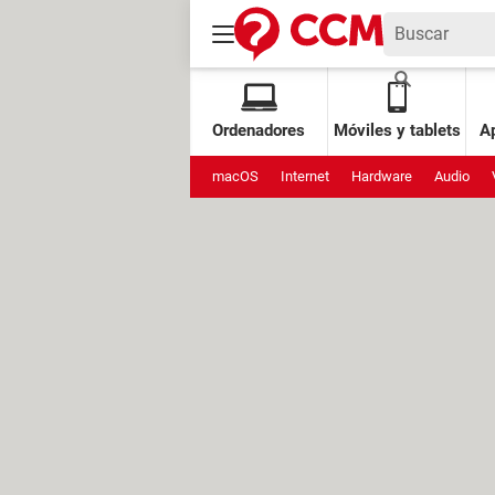
Ordenadores
Móviles y tablets
Ap
macOS
Internet
Hardware
Audio