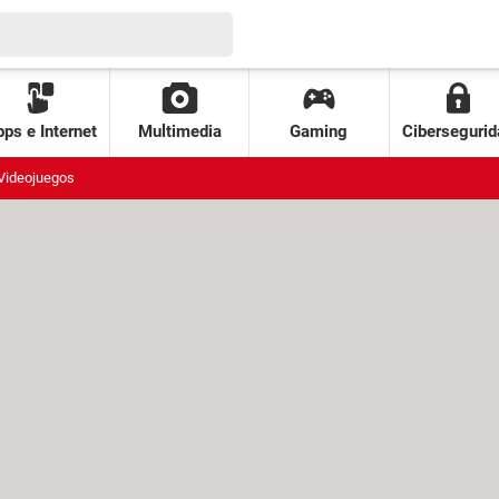
ps e Internet
Multimedia
Gaming
Cibersegurid
Videojuegos