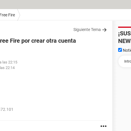
Free Fire
Siguiente Tema
¡SU
ree Fire por crear otra cuenta
NEW
Noti
a las 22:15
las 22:14
472.101