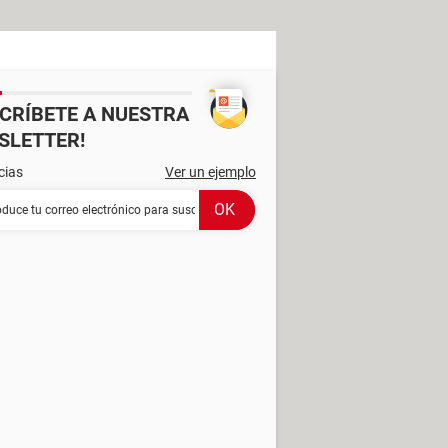
SCRÍBETE A NUESTRA
SLETTER!
cias
Ver un ejemplo