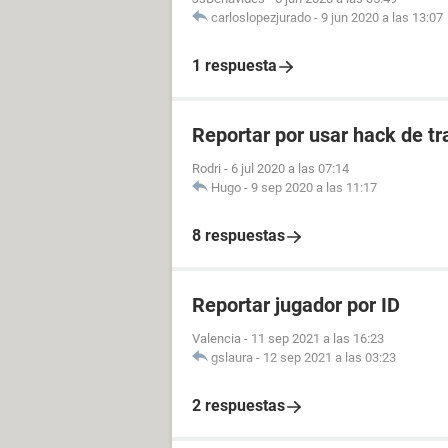
carloslopezjurado
-
9 jun 2020 a las 13:07
1 respuesta
Reportar por usar hack de tr
Rodri
-
6 jul 2020 a las 07:14
Hugo
-
9 sep 2020 a las 11:17
8 respuestas
Reportar jugador por ID
Valencia
-
11 sep 2021 a las 16:23
gslaura
-
12 sep 2021 a las 03:23
2 respuestas