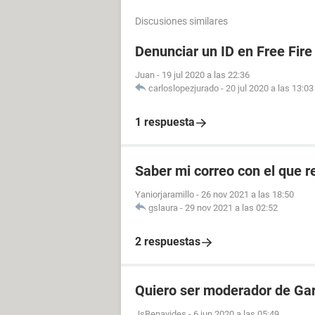
Discusiones similares
Denunciar un ID en Free Fire
Juan
-
19 jul 2020 a las 22:36
carloslopezjurado
-
20 jul 2020 a las 13:03
1 respuesta
Saber mi correo con el que re
Yaniorjaramillo
-
26 nov 2021 a las 18:50
gslaura
-
29 nov 2021 a las 02:52
2 respuestas
Quiero ser moderador de Gar
JsBenavides
-
6 jun 2020 a las 05:49