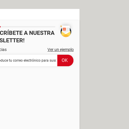
SCRÍBETE A NUESTRA
SLETTER!
cias
Ver un ejemplo