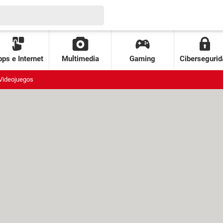
ps e Internet
Multimedia
Gaming
Cibersegurid
Videojuegos