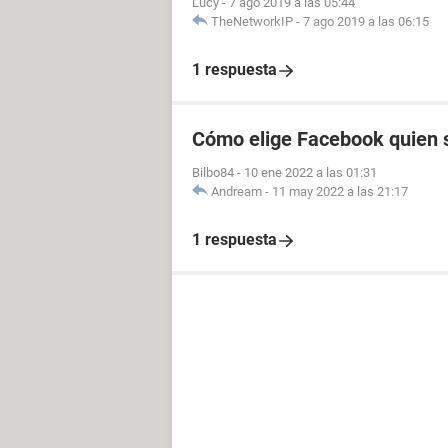
Lucy
-
7 ago 2019 a las 05:44
TheNetworkIP
-
7 ago 2019 a las 06:15
1 respuesta
Cómo elige Facebook quien s
Bilbo84
-
10 ene 2022 a las 01:31
Andream
-
11 may 2022 a las 21:17
1 respuesta