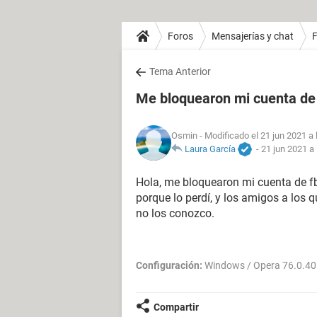
Foros
Mensajerías y chat
Tema Anterior
Me bloquearon mi cuenta d
Osmin
- Modificado el 21 jun 2021 a 
Laura García
-
21 jun 2021 a 
Hola, me bloquearon mi cuenta de fb
porque lo perdí, y los amigos a los
no los conozco.
Configuración:
Windows / Opera 76.0.4
Compartir