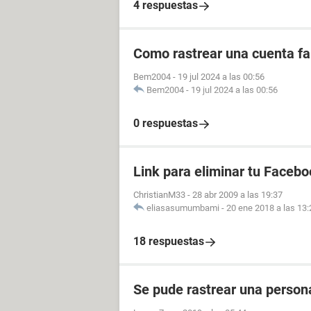
4 respuestas
Como rastrear una cuenta fal
Bem2004
-
19 jul 2024 a las 00:56
Bem2004
-
19 jul 2024 a las 00:56
0 respuestas
Link para eliminar tu Facebo
ChristianM33
-
28 abr 2009 a las 19:37
eliasasumumbami
-
20 ene 2018 a las 13:
18 respuestas
Se pude rastrear una perso