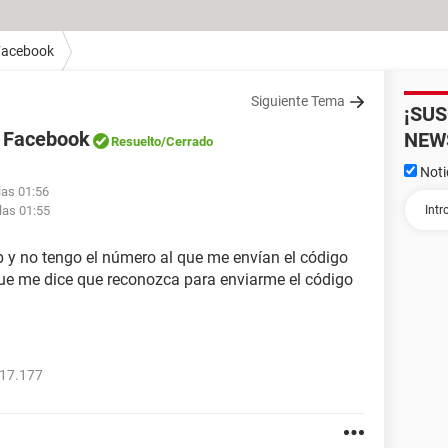
Facebook
Siguiente Tema
¡SU
e Facebook
NEW
Resuelto
/Cerrado
Noti
las 01:56
las 01:55
 y no tengo el número al que me envían el código
 que me dice que reconozca para enviarme el código
017.177