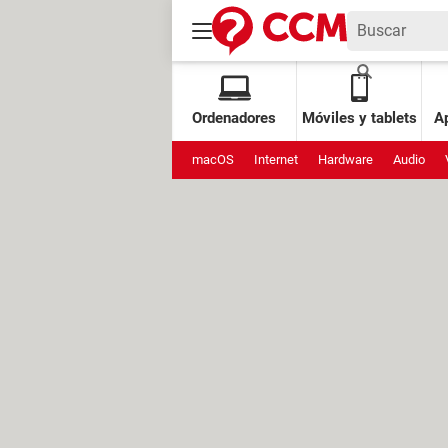
Ordenadores
Móviles y tablets
Ap
macOS
Internet
Hardware
Audio