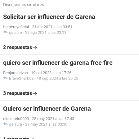
Discusiones similares
Solicitar ser influencer de Garena
thepercyoficial
-
21 abr 2021 a las 03:51
gslaura
-
29 ago 2021 a las 03:13
2 respuestas
quiero ser influencer de garena free fire
Benjaminrivas
-
19 oct 2023 a las 17:26
BraveShark62
-
18 sep 2024 a las 20:26
3 respuestas
Quiero ser influencer de Garena
elsolitario0003
-
28 may 2021 a las 17:43
gslaura
-
29 may 2021 a las 03:30