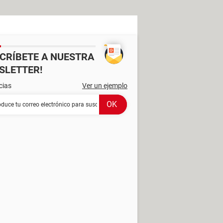
SCRÍBETE A NUESTRA
SLETTER!
cias
Ver un ejemplo