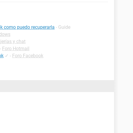
k como puedo recuperarla
- Guide
ndows
erías y chat
-
Foro Hotmail
ok
✓
-
Foro Facebook