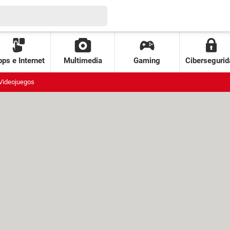
ps e Internet
Multimedia
Gaming
Cibersegurid
Videojuegos