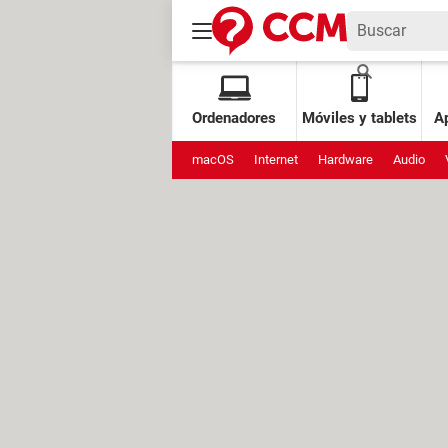
Ordenadores
Móviles y tablets
Ap
macOS
Internet
Hardware
Audio