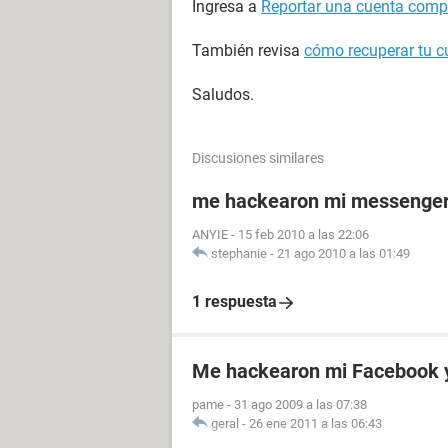
Ingresa a
Reportar una cuenta com
También revisa
cómo recuperar tu 
Saludos.
Discusiones similares
me hackearon mi messenge
ANYIE
-
15 feb 2010 a las 22:06
stephanie
-
21 ago 2010 a las 01:49
1 respuesta
Me hackearon mi Facebook
pame
-
31 ago 2009 a las 07:38
geral
-
26 ene 2011 a las 06:43