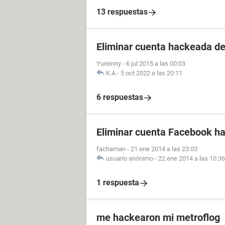
13 respuestas
Eliminar cuenta hackeada d
Yureinny
-
6 jul 2015 a las 00:03
K.A
-
5 oct 2022 a las 20:11
6 respuestas
Eliminar cuenta Facebook h
fachaman
-
21 ene 2014 a las 23:03
usuario anónimo
-
22 ene 2014 a las 10:36
1 respuesta
me hackearon mi metroflog