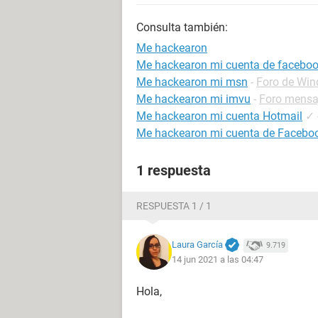
Consulta también:
Me hackearon
Me hackearon mi cuenta de faceboo
Me hackearon mi msn
-
Foro de Wi
Me hackearon mi imvu
-
Foro mensaj
Me hackearon mi cuenta Hotmail
✓
Me hackearon mi cuenta de Facebo
1 respuesta
RESPUESTA 1 / 1
Laura García
9.719
14 jun 2021 a las 04:47
Hola,