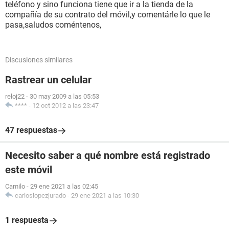
teléfono y sino funciona tiene que ir a la tienda de la
compañía de su contrato del móvil,y comentárle lo que le
pasa,saludos coméntenos,
Discusiones similares
Rastrear un celular
reloj22
-
30 may 2009 a las 05:53
****
-
12 oct 2012 a las 23:47
47 respuestas
Necesito saber a qué nombre está registrado
este móvil
Camilo
-
29 ene 2021 a las 02:45
carloslopezjurado
-
29 ene 2021 a las 10:30
1 respuesta