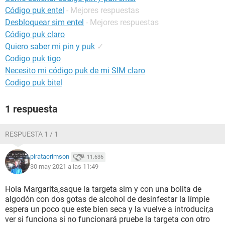
Código puk entel
- Mejores respuestas
Desbloquear sim entel
- Mejores respuestas
Código puk claro
Quiero saber mi pin y puk
✓
Codigo puk tigo
Necesito mi código puk de mi SIM claro
Codigo puk bitel
1 respuesta
RESPUESTA 1 / 1
piratacrimson
11.636
30 may 2021 a las 11:49
Hola Margarita,saque la targeta sim y con una bolita de
algodón con dos gotas de alcohol de desinfestar la límpie
espera un poco que este bien seca y la vuelve a introducir,a
ver si funciona si no funcionará pruebe la targeta con otro