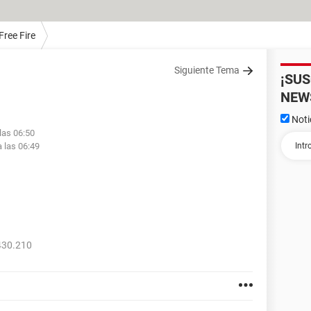
Free Fire
Siguiente Tema
¡SU
NEW
Noti
las 06:50
 las 06:49
430.210