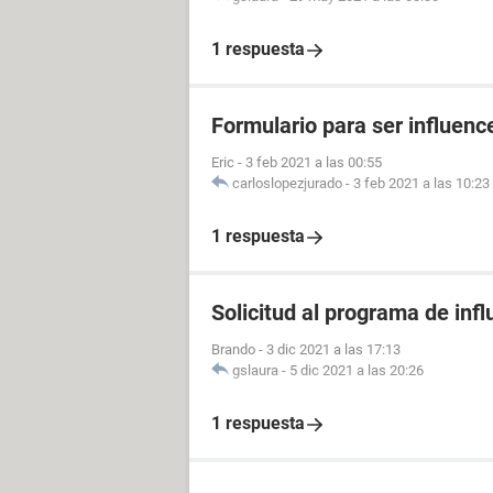
1 respuesta
Formulario para ser influenc
Eric
-
3 feb 2021 a las 00:55
carloslopezjurado
-
3 feb 2021 a las 10:23
1 respuesta
Solicitud al programa de infl
Brando
-
3 dic 2021 a las 17:13
gslaura
-
5 dic 2021 a las 20:26
1 respuesta