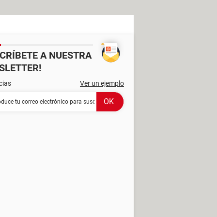
SCRÍBETE A NUESTRA
SLETTER!
cias
Ver un ejemplo