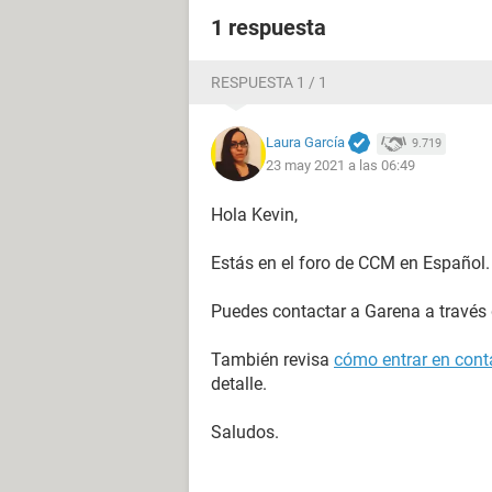
1 respuesta
RESPUESTA 1 / 1
Laura García
9.719
23 may 2021 a las 06:49
Hola Kevin,
Estás en el foro de CCM en Español.
Puedes contactar a Garena a través
También revisa
cómo entrar en conta
detalle.
Saludos.