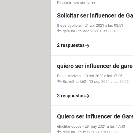
Discusiones similares
Solicitar ser influencer de G
thepercyoficial
-
21 abr 2021 a las 03:51
gslaura
-
29 ago 2021 a las 03:13
2 respuestas
quiero ser influencer de gare
Benjaminrivas
-
19 oct 2023 a las 17:26
BraveShark62
-
18 sep 2024 a las 20:26
3 respuestas
Quiero ser influencer de Gar
elsolitario0003
-
28 may 2021 a las 17:43
gslaura
-
29 may 2021 a las 03:30