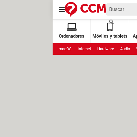
Ordenadores
Móviles y tablets
Ap
macOS
Internet
Hardware
Audio