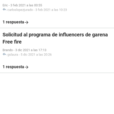
Eric
-
3 feb 2021 a las 00:55
carloslopezjurado
-
3 feb 2021 a las 10:23
1 respuesta
Solicitud al programa de influencers de garena
Free fire
Brando
-
3 dic 2021 a las 17:13
gslaura
-
5 dic 2021 a las 20:26
1 respuesta