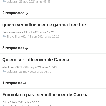
gslaura
-
29 ago 2021 a las 03:13
2 respuestas
quiero ser influencer de garena free fire
Benjaminrivas
-
19 oct 2023 a las 17:26
BraveShark62
-
18 sep 2024 a las 20:26
3 respuestas
Quiero ser influencer de Garena
elsolitario0003
-
28 may 2021 a las 17:43
gslaura
-
29 may 2021 a las 03:30
1 respuesta
Formulario para ser influencer de Garena
Eric
-
3 feb 2021 a las 00:55