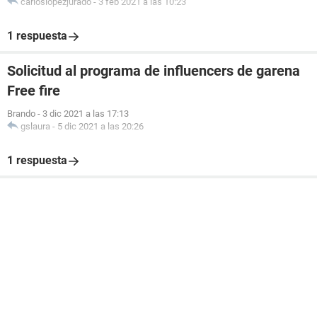
carloslopezjurado
-
3 feb 2021 a las 10:23
1 respuesta
Solicitud al programa de influencers de garena
Free fire
Brando
-
3 dic 2021 a las 17:13
gslaura
-
5 dic 2021 a las 20:26
1 respuesta