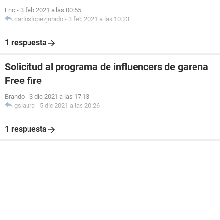
Eric
-
3 feb 2021 a las 00:55
carloslopezjurado
-
3 feb 2021 a las 10:23
1 respuesta
Solicitud al programa de influencers de garena
Free fire
Brando
-
3 dic 2021 a las 17:13
gslaura
-
5 dic 2021 a las 20:26
1 respuesta