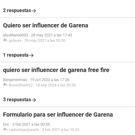
2 respuestas
Quiero ser influencer de Garena
elsolitario0003
-
28 may 2021 a las 17:43
gslaura
-
29 may 2021 a las 03:30
1 respuesta
quiero ser influencer de garena free fire
Benjaminrivas
-
19 oct 2023 a las 17:26
BraveShark62
-
18 sep 2024 a las 20:26
3 respuestas
Formulario para ser influencer de Garena
Eric
-
3 feb 2021 a las 00:55
carloslopezjurado
-
3 feb 2021 a las 10:23