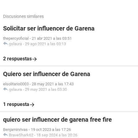
Discusiones similares
Solicitar ser influencer de Garena
thepercyoficial
-
21 abr 2021 a las 03:51
gslaura
-
29 ago 2021 a las 03:13
2 respuestas
Quiero ser influencer de Garena
elsolitario0003
-
28 may 2021 a las 17:43
gslaura
-
29 may 2021 a las 03:30
1 respuesta
quiero ser influencer de garena free fire
Benjaminrivas
-
19 oct 2023 a las 17:26
BraveShark62
-
18 sep 2024 a las 20:26