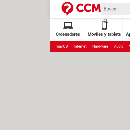
Ordenadores
Móviles y tablets
Ap
macOS
Internet
Hardware
Audio