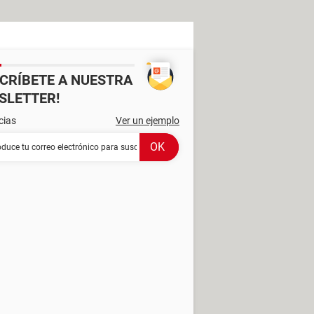
SCRÍBETE A NUESTRA
SLETTER!
cias
Ver un ejemplo