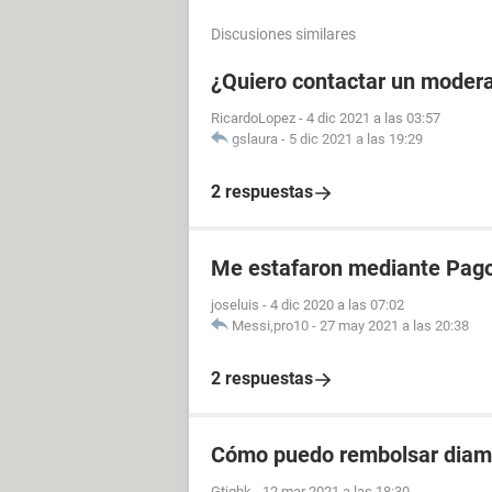
Discusiones similares
¿Quiero contactar un moder
RicardoLopez
-
4 dic 2021 a las 03:57
gslaura
-
5 dic 2021 a las 19:29
2 respuestas
Me estafaron mediante Pag
joseluis
-
4 dic 2020 a las 07:02
Messi,pro10
-
27 may 2021 a las 20:38
2 respuestas
Cómo puedo rembolsar diam
Gtjghk
-
12 mar 2021 a las 18:30