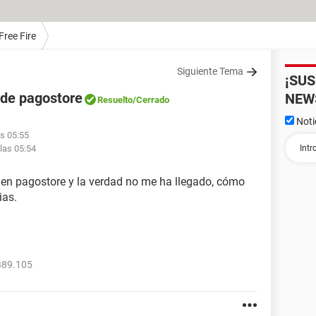
Free Fire
Siguiente Tema
¡SU
 de pagostore
NEW
Resuelto
/Cerrado
Noti
as 05:55
 las 05:54
e en pagostore y la verdad no me ha llegado, cómo
ias.
389.105