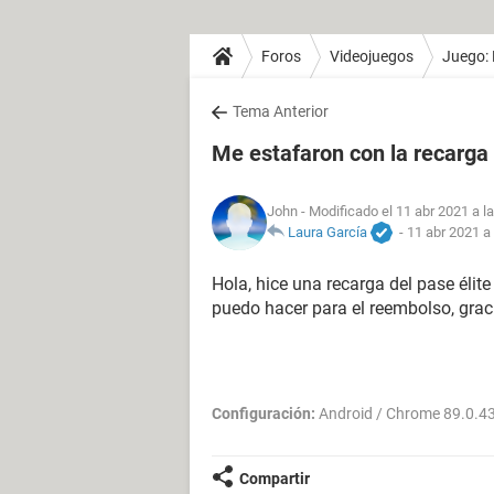
Foros
Videojuegos
Juego: 
Tema Anterior
Me estafaron con la recarga
John
- Modificado el 11 abr 2021 a l
Laura García
-
11 abr 2021 a
Hola, hice una recarga del pase élit
puedo hacer para el reembolso, grac
Configuración:
Android / Chrome 89.0.4
Compartir