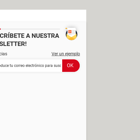
SCRÍBETE A NUESTRA
SLETTER!
cias
Ver un ejemplo