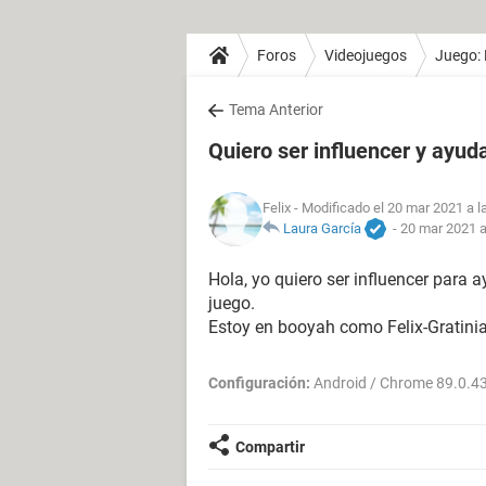
Foros
Videojuegos
Juego: 
Tema Anterior
Quiero ser influencer y ayud
Felix
- Modificado el 20 mar 2021 a l
Laura García
-
20 mar 2021 a
Hola, yo quiero ser influencer para
juego.
Estoy en booyah como Felix-Gratini
Configuración:
Android / Chrome 89.0.4
Compartir