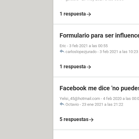
1 respuesta
Formulario para ser influenc
Eric
-
3 feb 2021 a las 00:55
carloslopezjurado
-
3 feb 2021 a las 10:23
1 respuesta
Facebook me dice 'no puedes
Yelsi_45@hotmail.com
-
4 feb 2020 a las 00:
Octavio
-
23 ene 2021 a las 21:22
5 respuestas