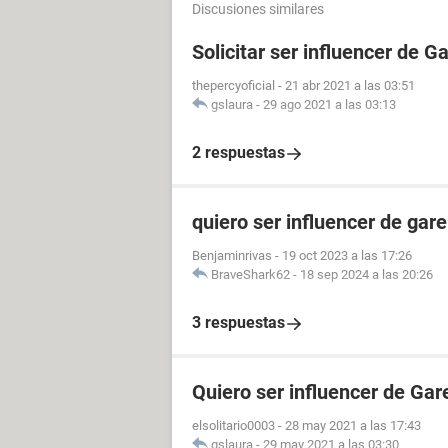
Discusiones similares
Solicitar ser influencer de G
thepercyoficial
-
21 abr 2021 a las 03:51
gslaura
-
29 ago 2021 a las 03:13
2 respuestas
quiero ser influencer de gare
Benjaminrivas
-
19 oct 2023 a las 17:26
BraveShark62
-
18 sep 2024 a las 20:26
3 respuestas
Quiero ser influencer de Gar
elsolitario0003
-
28 may 2021 a las 17:43
gslaura
-
29 may 2021 a las 03:30