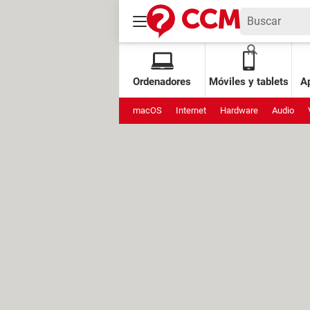
Ordenadores
Móviles y tablets
Ap
macOS
Internet
Hardware
Audio