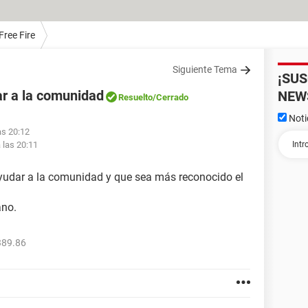
Free Fire
Siguiente Tema
¡SU
ar a la comunidad
NEW
Resuelto
/Cerrado
Noti
as 20:12
 las 20:11
 ayudar a la comunidad y que sea más reconocido el
ano.
389.86