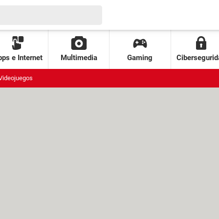
ps e Internet
Multimedia
Gaming
Cibersegurid
Videojuegos