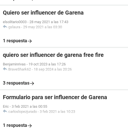
Quiero ser influencer de Garena
elsolitario0003
-
28 may 2021 a las 17:43
gslaura
-
29 may 2021 a las 03:30
1 respuesta
quiero ser influencer de garena free fire
Benjaminrivas
-
19 oct 2023 a las 17:26
BraveShark62
-
18 sep 2024 a las 20:26
3 respuestas
Formulario para ser influencer de Garena
Eric
-
3 feb 2021 a las 00:55
carloslopezjurado
-
3 feb 2021 a las 10:23
1 respuesta