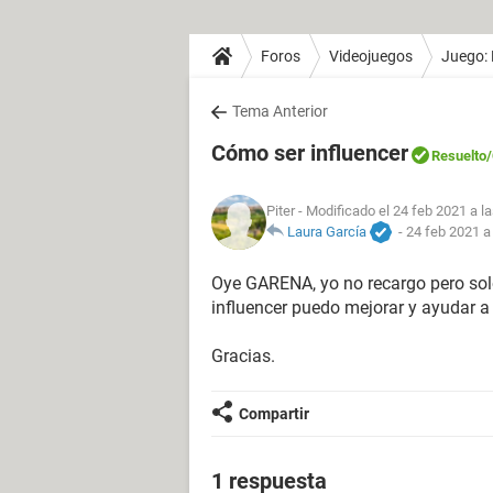
Foros
Videojuegos
Juego: 
Tema Anterior
Cómo ser influencer
Resuelto
Piter
- Modificado el 24 feb 2021 a l
Laura García
-
24 feb 2021 a
Oye GARENA, yo no recargo pero solo 
influencer puedo mejorar y ayudar a 
Gracias.
Compartir
1 respuesta