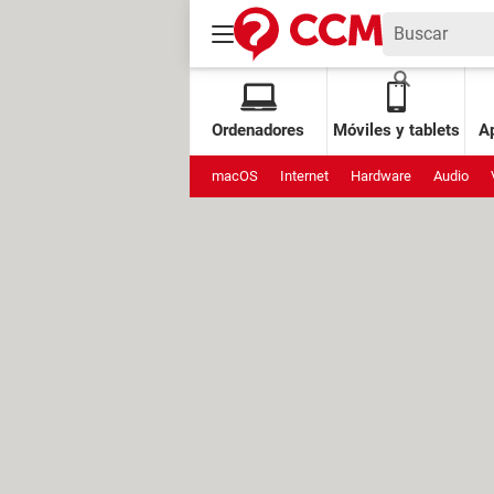
Ordenadores
Móviles y tablets
Ap
macOS
Internet
Hardware
Audio