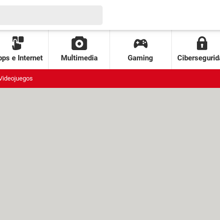
ps e Internet
Multimedia
Gaming
Cibersegurid
Videojuegos