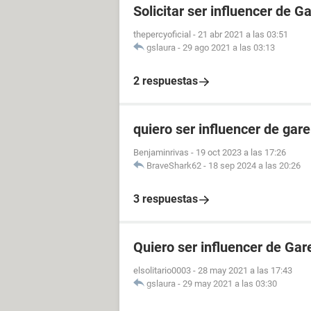
Solicitar ser influencer de G
thepercyoficial
-
21 abr 2021 a las 03:51
gslaura
-
29 ago 2021 a las 03:13
2 respuestas
quiero ser influencer de gare
Benjaminrivas
-
19 oct 2023 a las 17:26
BraveShark62
-
18 sep 2024 a las 20:26
3 respuestas
Quiero ser influencer de Gar
elsolitario0003
-
28 may 2021 a las 17:43
gslaura
-
29 may 2021 a las 03:30