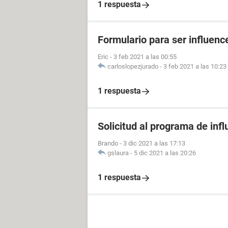
1 respuesta
Formulario para ser influenc
Eric
-
3 feb 2021 a las 00:55
carloslopezjurado
-
3 feb 2021 a las 10:23
1 respuesta
Solicitud al programa de infl
Brando
-
3 dic 2021 a las 17:13
gslaura
-
5 dic 2021 a las 20:26
1 respuesta