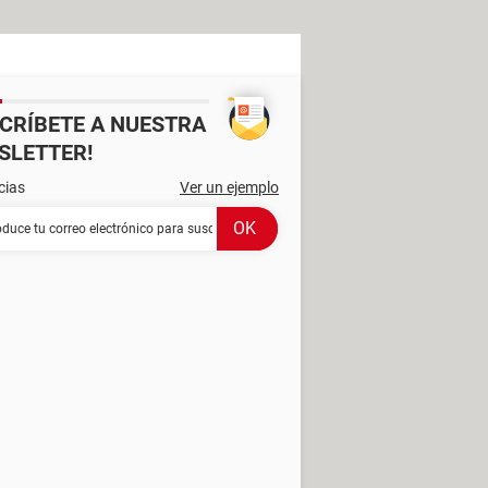
SCRÍBETE A NUESTRA
SLETTER!
cias
Ver un ejemplo