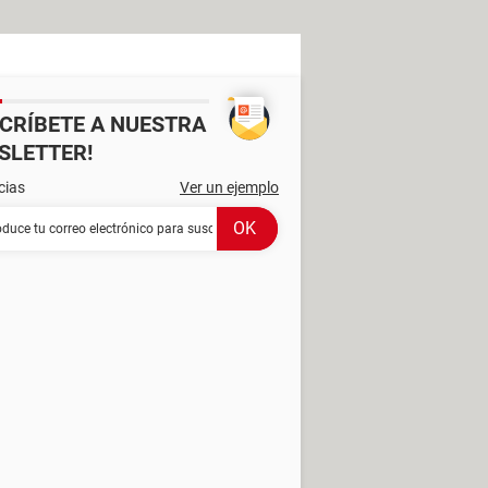
SCRÍBETE A NUESTRA
SLETTER!
cias
Ver un ejemplo