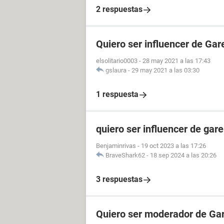
2 respuestas
Quiero ser influencer de Gar
elsolitario0003
-
28 may 2021 a las 17:43
gslaura
-
29 may 2021 a las 03:30
1 respuesta
quiero ser influencer de gare
Benjaminrivas
-
19 oct 2023 a las 17:26
BraveShark62
-
18 sep 2024 a las 20:26
3 respuestas
Quiero ser moderador de Gar