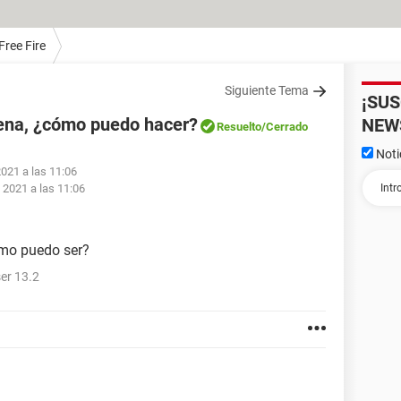
Free Fire
Siguiente Tema
¡SU
rena, ¿cómo puedo hacer?
NEW
Resuelto
/Cerrado
Noti
2021 a las 11:06
 2021 a las 11:06
ómo puedo ser?
er 13.2