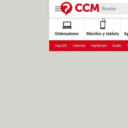
Ordenadores
Móviles y tablets
Ap
macOS
Internet
Hardware
Audio