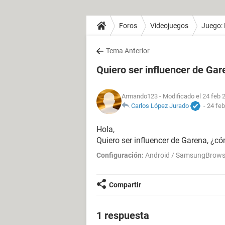
Foros
Videojuegos
Juego: 
Tema Anterior
Quiero ser influencer de Ga
Armando123
- Modificado el 24 feb 
Carlos López Jurado
-
24 feb
Hola,
Quiero ser influencer de Garena, ¿c
Configuración:
Android / SamsungBrows
Compartir
1 respuesta