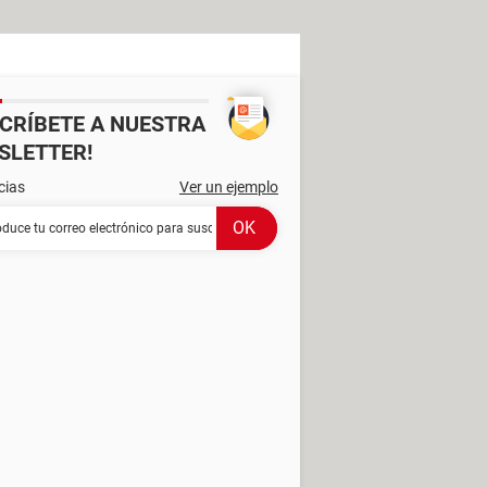
SCRÍBETE A NUESTRA
SLETTER!
cias
Ver un ejemplo