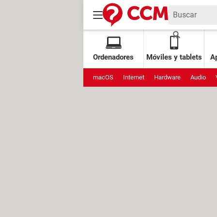
Ordenadores
Móviles y tablets
Ap
macOS
Internet
Hardware
Audio