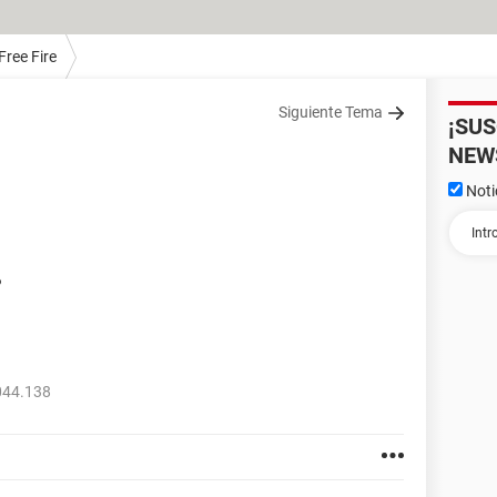
Free Fire
Siguiente Tema
¡SU
NEW
Noti
?
044.138