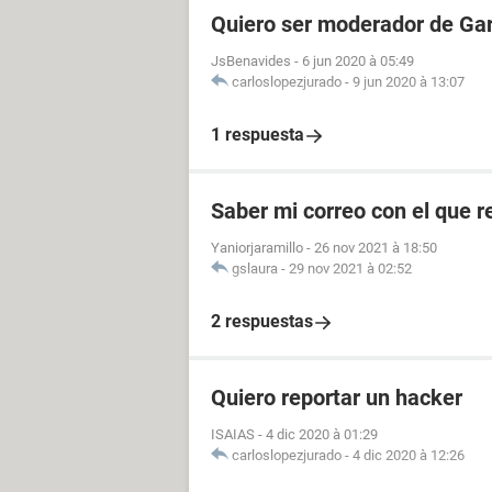
Quiero ser moderador de Gar
JsBenavides
-
6 jun 2020 à 05:49
carloslopezjurado
-
9 jun 2020 à 13:07
1 respuesta
Saber mi correo con el que re
Yaniorjaramillo
-
26 nov 2021 à 18:50
gslaura
-
29 nov 2021 à 02:52
2 respuestas
Quiero reportar un hacker
ISAIAS
-
4 dic 2020 à 01:29
carloslopezjurado
-
4 dic 2020 à 12:26