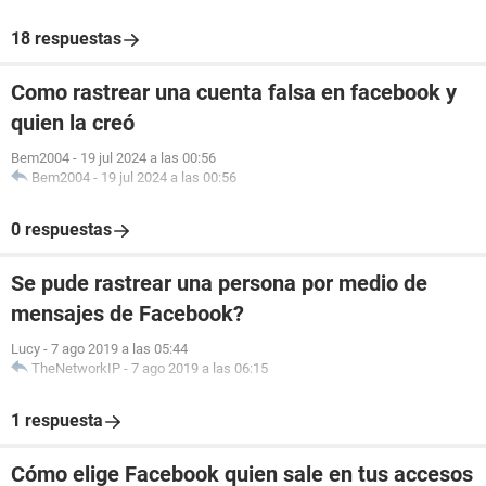
18 respuestas
Como rastrear una cuenta falsa en facebook y
quien la creó
Bem2004
-
19 jul 2024 a las 00:56
Bem2004
-
19 jul 2024 a las 00:56
0 respuestas
Se pude rastrear una persona por medio de
mensajes de Facebook?
Lucy
-
7 ago 2019 a las 05:44
TheNetworkIP
-
7 ago 2019 a las 06:15
1 respuesta
Cómo elige Facebook quien sale en tus accesos