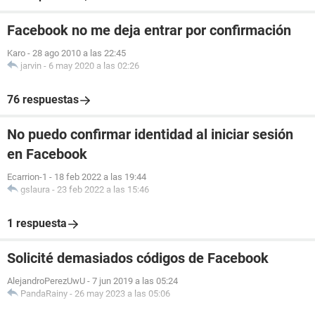
Facebook no me deja entrar por confirmación
Karo
-
28 ago 2010 a las 22:45
jarvin
-
6 may 2020 a las 02:26
76 respuestas
No puedo confirmar identidad al iniciar sesión
en Facebook
Ecarrion-1
-
18 feb 2022 a las 19:44
gslaura
-
23 feb 2022 a las 15:46
1 respuesta
Solicité demasiados códigos de Facebook
AlejandroPerezUwU
-
7 jun 2019 a las 05:24
PandaRainy
-
26 may 2023 a las 05:06