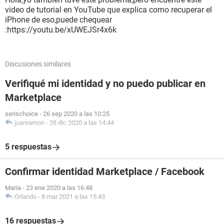
video de tutorial en YouTube que explica como recuperar el
iPhone de eso,puede chequear
:https://youtu.be/xUWEJSr4x6k
Discusiones similares
Verifiqué mi identidad y no puedo publicar en
Marketplace
serischoice
-
26 sep 2020 a las 10:25
juanramon
-
28 dic 2020 a las 14:44
5 respuestas
Confirmar identidad Marketplace / Facebook
Maria
-
23 ene 2020 a las 16:48
Orlando
-
8 mar 2021 a las 15:43
16 respuestas