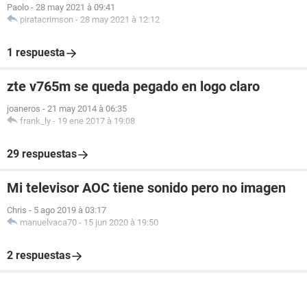
Paolo
-
28 may 2021 à 09:41
piratacrimson
-
28 may 2021 à 12:12
1 respuesta
zte v765m se queda pegado en logo claro
joaneros
-
21 may 2014 à 06:35
frank_ly
-
19 ene 2017 à 19:08
29 respuestas
Mi televisor AOC tiene sonido pero no imagen
Chris
-
5 ago 2019 à 03:17
manuelvaca70
-
15 jun 2020 à 19:50
2 respuestas