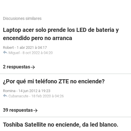
Discusiones similares
Laptop acer solo prende los LED de bateria y
encendido pero no arranca
Robert
-
1 abr 2021 à 04:17
Miguel
-
8 oct 2022 à 04:20
2 respuestas
¿Por qué mi teléfono ZTE no enciende?
Romina
-
14 jun 2012 à 19:23
Cubanacute
-
18 feb 2020 à 04:26
39 respuestas
Toshiba Satellite no enciende, da led blanco.