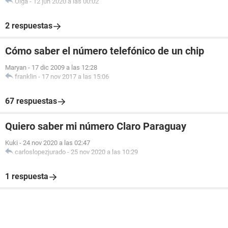
Olga
-
12 jun 2020 a las 00:02
2 respuestas
Cómo saber el número telefónico de un chip
Maryan
-
17 dic 2009 a las 12:28
franklin
-
17 nov 2017 a las 15:06
67 respuestas
Quiero saber mi número Claro Paraguay
Kuki
-
24 nov 2020 a las 02:47
carloslopezjurado
-
25 nov 2020 a las 10:29
1 respuesta