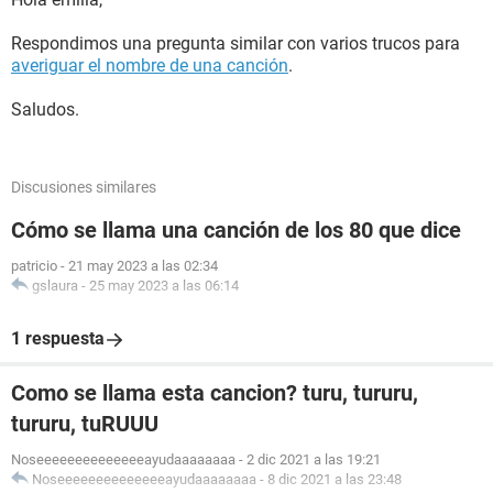
Respondimos una pregunta similar con varios trucos para
averiguar el nombre de una canción
.
Saludos.
Discusiones similares
Cómo se llama una canción de los 80 que dice
patricio
-
21 may 2023 a las 02:34
gslaura
-
25 may 2023 a las 06:14
1 respuesta
Como se llama esta cancion? turu, tururu,
tururu, tuRUUU
Noseeeeeeeeeeeeeeayudaaaaaaaa
-
2 dic 2021 a las 19:21
Noseeeeeeeeeeeeeeayudaaaaaaaa
-
8 dic 2021 a las 23:48