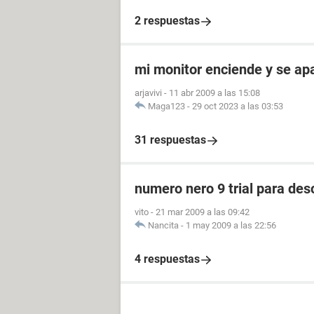
2 respuestas
mi monitor enciende y se a
arjavivi
-
11 abr 2009 a las 15:08
Maga123
-
29 oct 2023 a las 03:53
31 respuestas
numero nero 9 trial para des
vito
-
21 mar 2009 a las 09:42
Nancita
-
1 may 2009 a las 22:56
4 respuestas