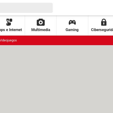
ps e Internet
Multimedia
Gaming
Cibersegurid
Videojuegos