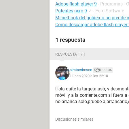
Adobe flash player 9
- Programas - O
Patentes nero 9
✓
-
Foro Software
Mi netbook del gobierno no prende n
Como descargar adobe flash player 
1 respuesta
RESPUESTA 1 / 1
piratacrimson
11.636
11 sep 2020 a las 22:10
Hola quite la targeta usb, y desmonte
móvil y a la corriente,com si fuera a 
no arranca solo,pruebe a arrancarl
Discusiones similares