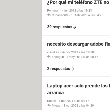
¿Por qué mi teléfono ZTE no
Romina
-
14 jun 2012 a las 19:23
Cubanacute
-
18 feb 2020 a las 04:26
39 respuestas
necesito descargar adobe fla
claudiss
-
26 nov 2011 a las 18:28
shoogun
-
1 may 2017 a las 08:17
2 respuestas
Laptop acer solo prende los 
arranca
Robert
-
1 abr 2021 a las 04:17
Miguel
-
8 oct 2022 a las 04:20