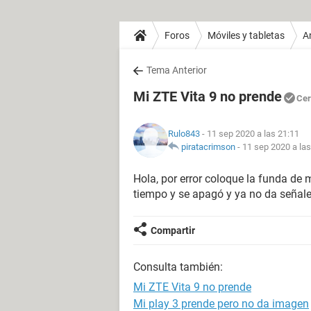
Foros
Móviles y tabletas
A
Tema Anterior
Mi ZTE Vita 9 no prende
Cer
Rulo843
- 11 sep 2020 a las 21:11
piratacrimson
-
11 sep 2020 a las
Hola, por error coloque la funda de 
tiempo y se apagó y ya no da señale
Compartir
Consulta también:
Mi ZTE Vita 9 no prende
Mi play 3 prende pero no da imagen