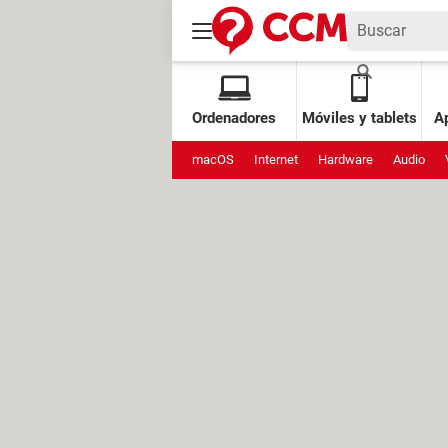
Ordenadores
Móviles y tablets
Ap
macOS
Internet
Hardware
Audio