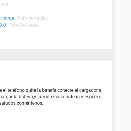
tros
i carga
-
Foro portátiles
9.0
-
Foro Software
 el teléfono quite la batería,conecte el cargador al
cargar la batería,y introduzca la batería y espere si
o,saludos coméntenos,