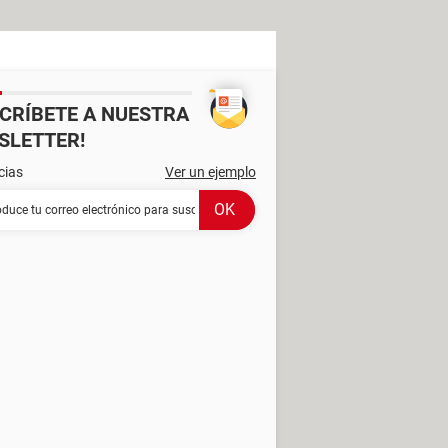
SCRÍBETE A NUESTRA
SLETTER!
cias
Ver un ejemplo