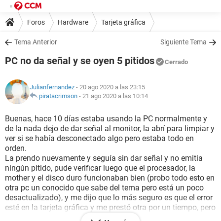
Foros
Hardware
Tarjeta gráfica
Tema Anterior
Siguiente Tema
PC no da señal y se oyen 5 pitidos
Cerrado
Julianfernandez
- 20 ago 2020 a las 23:15
piratacrimson
-
21 ago 2020 a las 10:14
Buenas, hace 10 días estaba usando la PC normalmente y
de la nada dejo de dar señal al monitor, la abrí para limpiar y
ver si se había desconectado algo pero estaba todo en
orden.
La prendo nuevamente y seguía sin dar señal y no emitia
ningún pitido, pude verificar luego que el procesador, la
mother y el disco duro funcionaban bien (probo todo esto en
otra pc un conocido que sabe del tema pero está un poco
desactualizado), y me dijo que lo más seguro es que el error
esté en la tarjeta gráfica y me prestó otra por un tiempo, pero
cuando prendo la computadora con la nueva tarjeta, sigue