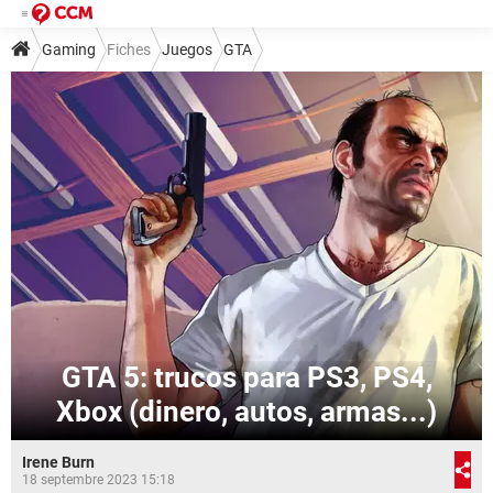
Gaming
Fiches
Juegos
GTA
GTA 5: trucos para PS3, PS4,
Xbox (dinero, autos, armas...)
Irene Burn
18 septembre 2023 15:18