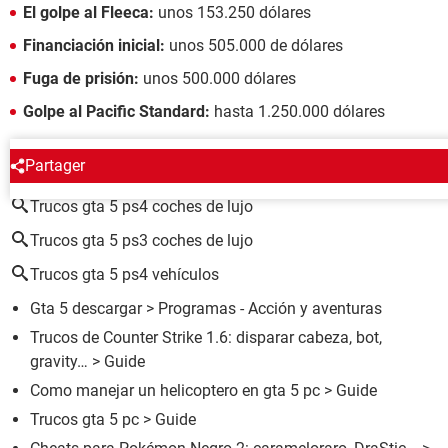
El golpe al Fleeca:
unos 153.250 dólares
Financiación inicial:
unos 505.000 de dólares
Fuga de prisión:
unos 500.000 dólares
Golpe al Pacific Standard:
hasta 1.250.000 dólares
ALREDEDOR DEL MISMO TEMA
Partager
Trucos gta 5 ps4 coches de lujo
Trucos gta 5 ps3 coches de lujo
Trucos gta 5 ps4 vehículos
Gta 5 descargar
> Programas - Acción y aventuras
Trucos de Counter Strike 1.6: disparar cabeza, bot,
gravity…
> Guide
Como manejar un helicoptero en gta 5 pc
> Guide
Trucos gta 5 pc
> Guide