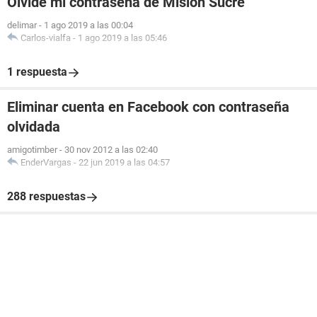
Olvidé mi contraseña de Misión Sucre
delimar
-
1 ago 2019 a las 00:04
Carlos-vialfa
-
1 ago 2019 a las 05:46
1 respuesta
Eliminar cuenta en Facebook con contraseña
olvidada
amigotimber
-
30 nov 2012 a las 02:40
EnderVargas
-
22 jun 2019 a las 04:57
288 respuestas