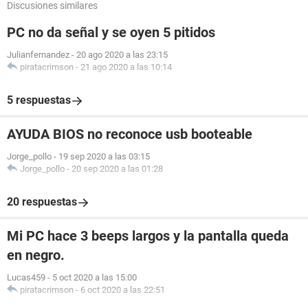
Discusiones similares
PC no da señal y se oyen 5 pitidos
Julianfernandez
-
20 ago 2020 a las 23:15
piratacrimson
-
21 ago 2020 a las 10:14
5 respuestas
AYUDA BIOS no reconoce usb booteable
Jorge_pollo
-
19 sep 2020 a las 03:15
Jorge_pollo
-
20 sep 2020 a las 01:28
20 respuestas
Mi PC hace 3 beeps largos y la pantalla queda
en negro.
Lucas459
-
5 oct 2020 a las 15:00
piratacrimson
-
6 oct 2020 a las 22:51