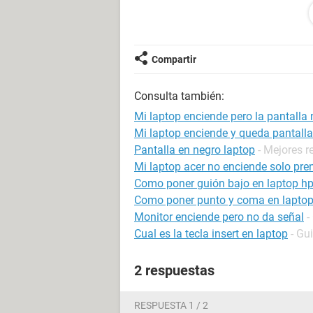
tenía que llevarse acabo un proceso 
da desconfianza.
¿Alguien que me pueda ayudar?
Compartir
Consulta también:
Mi laptop enciende pero la pantalla 
Mi laptop enciende y queda pantalla
Pantalla en negro laptop
- Mejores 
Mi laptop acer no enciende solo pre
Como poner guión bajo en laptop h
Como poner punto y coma en lapto
Monitor enciende pero no da señal
-
Cual es la tecla insert en laptop
- Gu
2 respuestas
RESPUESTA 1 / 2