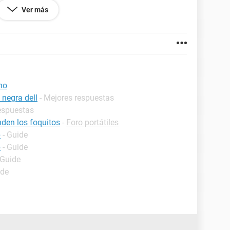
de reballing al GPU pero nunca abrió la laptop y me
Ver más
no
 negra dell
- Mejores respuestas
respuestas
nden los foquitos
-
Foro portátiles
p
- Guide
p
- Guide
 Guide
ide