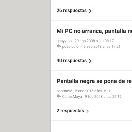
26 respuestas
Mi PC no arranca, pantalla n
gabyytoo
-
20 ago 2008 a las 08:17
pcsolucion
-
9 sep 2013 a las 17:21
48 respuestas
Pantalla negra se pone de r
osama95
-
5 ene 2016 a las 19:12
CarlosMaya
-
9 feb 2023 a las 22:19
2 respuestas