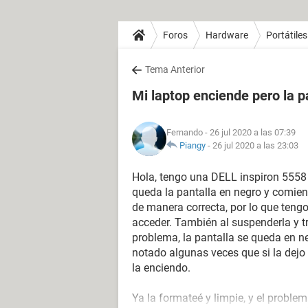
Foros
Hardware
Portátiles
Tema Anterior
Mi laptop enciende pero la p
Fernando
- 26 jul 2020 a las 07:39
Piangy
-
26 jul 2020 a las 23:03
Hola, tengo una DELL inspiron 555
queda la pantalla en negro y comien
de manera correcta, por lo que teng
acceder. También al suspenderla y t
problema, la pantalla se queda en 
notado algunas veces que si la dejo
la enciendo.
Ya la formateé y limpie, y el problem