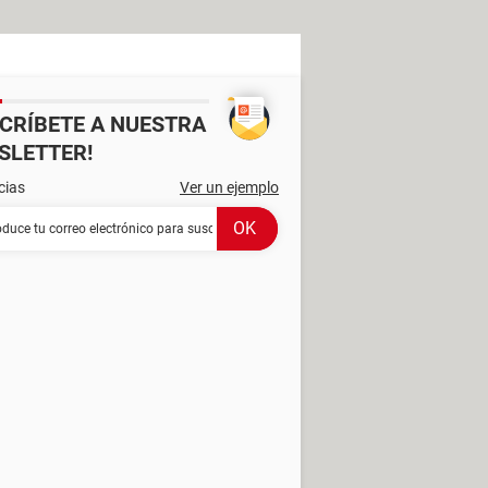
SCRÍBETE A NUESTRA
SLETTER!
cias
Ver un ejemplo