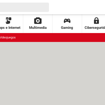
ps e Internet
Multimedia
Gaming
Cibersegurid
Videojuegos