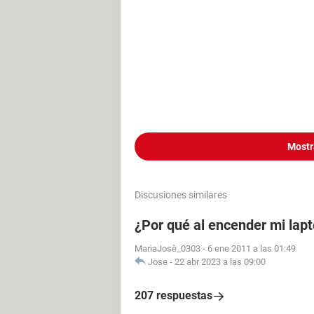
Mostr
Discusiones similares
¿Por qué al encender mi lapt
MariaJosè_0303
-
6 ene 2011 a las 01:49
Jose
-
22 abr 2023 a las 09:00
207 respuestas