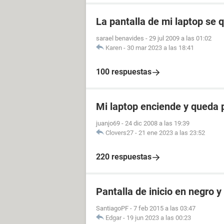
La pantalla de mi laptop se 
sarael benavides
-
29 jul 2009 a las 01:02
Karen
-
30 mar 2023 a las 18:41
100 respuestas
Mi laptop enciende y queda 
juanjo69
-
24 dic 2008 a las 19:39
Clovers27
-
21 ene 2023 a las 23:52
220 respuestas
Pantalla de inicio en negro y
SantiagoPF
-
7 feb 2015 a las 03:47
Edgar
-
19 jun 2023 a las 00:23