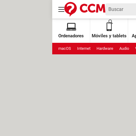
Ordenadores
Móviles y tablets
Ap
macOS
Internet
Hardware
Audio