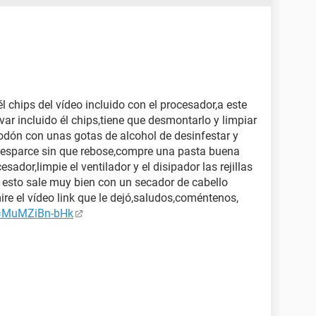
l chips del vídeo incluido con el procesador,a este
evar incluido él chips,tiene que desmontarlo y limpiar
odón con unas gotas de alcohol de desinfestar y
a esparce sin que rebose,compre una pasta buena
esador,limpie el ventilador y el disipador las rejillas
 esto sale muy bien con un secador de cabello
re el vídeo link que le dejó,saludos,coméntenos,
v=MuMZiBn-bHk