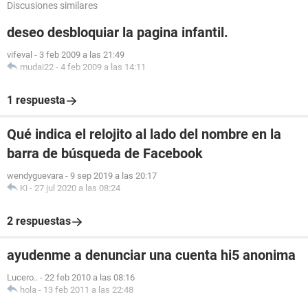
Discusiones similares
deseo desbloquiar la pagina infantil.
vifeval
-
3 feb 2009 a las 21:49
mudai22
-
4 feb 2009 a las 14:11
1 respuesta
Qué indica el relojito al lado del nombre en la
barra de búsqueda de Facebook
wendyguevara
-
9 sep 2019 a las 20:17
Ki
-
27 jul 2020 a las 08:24
2 respuestas
ayudenme a denunciar una cuenta hi5 anonima
Lucero..
-
22 feb 2010 a las 08:16
hola
-
13 feb 2011 a las 22:48