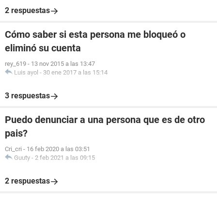
2 respuestas
Cómo saber si esta persona me bloqueó o
eliminó su cuenta
rey_619
-
13 nov 2015 a las 13:47
Luis ayol
-
30 ene 2017 a las 15:14
3 respuestas
Puedo denunciar a una persona que es de otro
pais?
Cri_cri
-
16 feb 2020 a las 03:51
Guuty
-
2 feb 2021 a las 09:15
2 respuestas