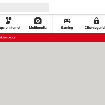
ps e Internet
Multimedia
Gaming
Cibersegurid
Videojuegos