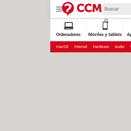
Ordenadores
Móviles y tablets
Ap
macOS
Internet
Hardware
Audio