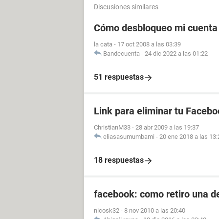
Discusiones similares
Cómo desbloqueo mi cuenta
la cata
-
17 oct 2008 a las 03:39
Bandecuenta
-
24 dic 2022 a las 01:22
51 respuestas
Link para eliminar tu Facebo
ChristianM33
-
28 abr 2009 a las 19:37
eliasasumumbami
-
20 ene 2018 a las 13:
18 respuestas
facebook: como retiro una d
nicosk32
-
8 nov 2010 a las 20:40