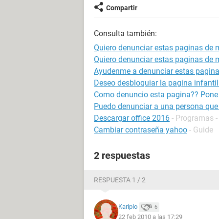
Compartir
Consulta también:
Quiero denunciar estas paginas de 
Quiero denunciar estas paginas de m
Ayudenme a denunciar estas paginas
Deseo desbloquiar la pagina infantil
Como denuncio esta pagina?? Pon
Puedo denunciar a una persona que 
Descargar office 2016
- Programas -
Cambiar contraseña yahoo
- Guide
2 respuestas
RESPUESTA 1 / 2
Kariplo
6
22 feb 2010 a las 17:29