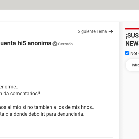
Siguiente Tema
¡SU
uenta hi5 anonima
NEW
Cerrado
Noti
 enorme..
n da comentarios!!
s al mio si no tambien a los de mis hnos..
ta o a donde debo irt para denunciarla..