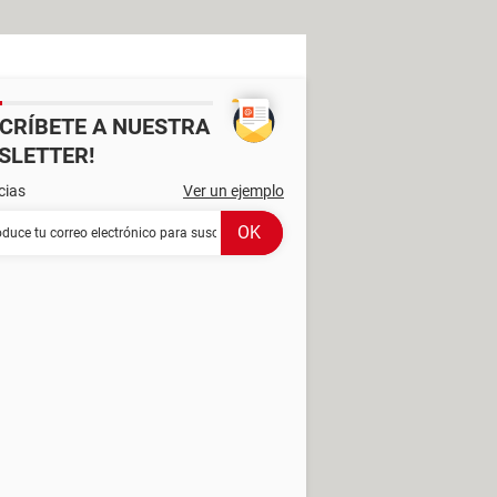
SCRÍBETE A NUESTRA
SLETTER!
cias
Ver un ejemplo