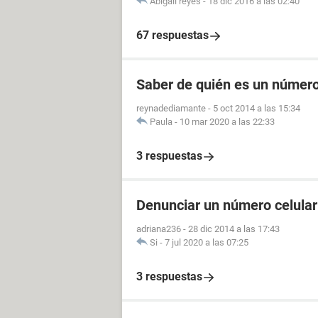
Abigail reyes
-
18 dic 2016 a las 02:40
67 respuestas
Saber de quién es un número
reynadediamante
-
5 oct 2014 a las 15:34
Paula
-
10 mar 2020 a las 22:33
3 respuestas
Denunciar un número celular
adriana236
-
28 dic 2014 a las 17:43
Si
-
7 jul 2020 a las 07:25
3 respuestas