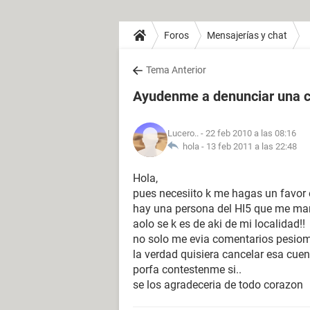
Foros
Mensajerías y chat
Tema Anterior
Ayudenme a denunciar una c
Lucero..
- 22 feb 2010 a las 08:16
hola -
13 feb 2011 a las 22:48
Hola,
pues necesiito k me hagas un favor
hay una persona del HI5 que me ma
aolo se k es de aki de mi localidad!!
no solo me evia comentarios pesiomo
la verdad quisiera cancelar esa cuen
porfa contestenme si..
se los agradeceria de todo corazon