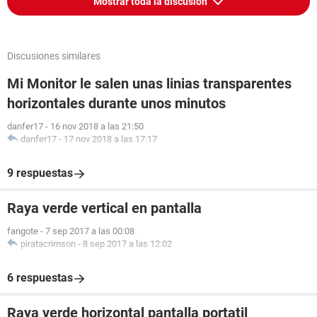
Mostrar toda la discusión
Discusiones similares
Mi Monitor le salen unas linias transparentes
horizontales durante unos minutos
danfer17
-
16 nov 2018 a las 21:50
danfer17
-
17 nov 2018 a las 17:17
9 respuestas
Raya verde vertical en pantalla
fangote
-
7 sep 2017 a las 00:08
piratacrimson
-
8 sep 2017 a las 12:02
6 respuestas
Raya verde horizontal pantalla portatil