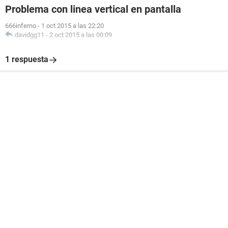
Problema con linea vertical en pantalla
666inferno
-
1 oct 2015 a las 22:20
davidgg11
-
2 oct 2015 a las 00:09
1 respuesta