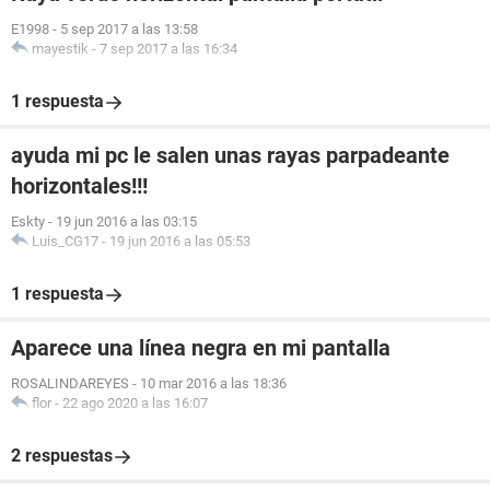
E1998
-
5 sep 2017 a las 13:58
mayestik
-
7 sep 2017 a las 16:34
1 respuesta
ayuda mi pc le salen unas rayas parpadeante
horizontales!!!
Eskty
-
19 jun 2016 a las 03:15
Luis_CG17
-
19 jun 2016 a las 05:53
1 respuesta
Aparece una línea negra en mi pantalla
ROSALINDAREYES
-
10 mar 2016 a las 18:36
flor
-
22 ago 2020 a las 16:07
2 respuestas