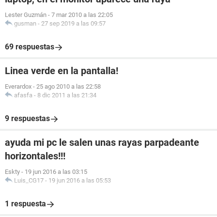
Lester Guzmán
-
7 mar 2010 a las 22:05
gusman
-
27 sep 2019 a las 09:57
69 respuestas
Linea verde en la pantalla!
Everardox
-
25 ago 2010 a las 22:58
afasfa
-
8 dic 2011 a las 21:34
9 respuestas
ayuda mi pc le salen unas rayas parpadeante
horizontales!!!
Eskty
-
19 jun 2016 a las 03:15
Luis_CG17
-
19 jun 2016 a las 05:53
1 respuesta