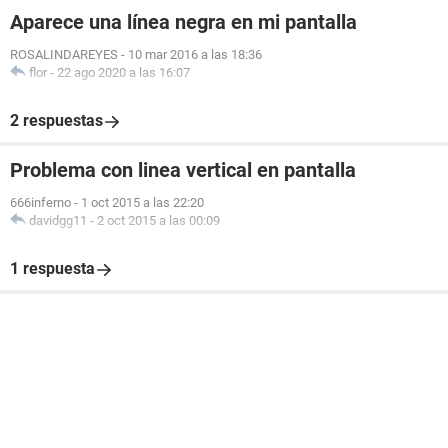
Aparece una línea negra en mi pantalla
ROSALINDAREYES
-
10 mar 2016 a las 18:36
flor
-
22 ago 2020 a las 16:07
2 respuestas
Problema con linea vertical en pantalla
666inferno
-
1 oct 2015 a las 22:20
davidgg11
-
2 oct 2015 a las 00:09
1 respuesta