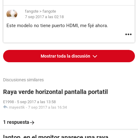
fangote
>
fangote
7 sep 2017 a las 02:18
Este modelo no tiene puerto HDMI, me fijé ahora.
Mostrar toda la discusión
Discusiones similares
Raya verde horizontal pantalla portatil
E1998
-
5 sep 2017 a las 13:58
mayestik
-
7 sep 2017 a las 16:34
1 respuesta
laptop, en el monitor aparece una raya