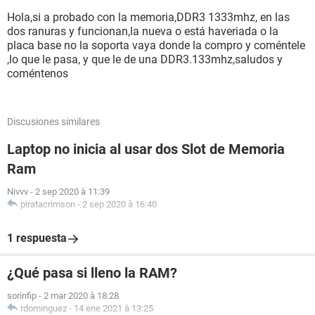
Hola,si a probado con la memoria,DDR3 1333mhz, en las
Muchas gracias!!
dos ranuras y funcionan,la nueva o está haveriada o la
placa base no la soporta vaya donde la compro y coméntele
,lo que le pasa, y que le de una DDR3.133mhz,saludos y
coméntenos
Discusiones similares
Laptop no inicia al usar dos Slot de Memoria
Ram
Nivvv
-
2 sep 2020 à 11:39
piratacrimson
-
2 sep 2020 à 16:40
1 respuesta
¿Qué pasa si lleno la RAM?
sorinfip
-
2 mar 2020 à 18:28
rdominguez
-
14 ene 2021 à 13:25