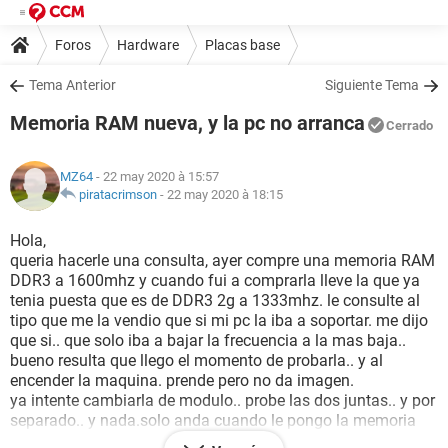
Foros
Hardware
Placas base
Tema Anterior
Siguiente Tema
Memoria RAM nueva, y la pc no arranca
Cerrado
MZ64
- 22 may 2020 à 15:57
piratacrimson
-
22 may 2020 à 18:15
Hola,
queria hacerle una consulta, ayer compre una memoria RAM
DDR3 a 1600mhz y cuando fui a comprarla lleve la que ya
tenia puesta que es de DDR3 2g a 1333mhz. le consulte al
tipo que me la vendio que si mi pc la iba a soportar. me dijo
que si.. que solo iba a bajar la frecuencia a la mas baja..
bueno resulta que llego el momento de probarla.. y al
encender la maquina. prende pero no da imagen.
ya intente cambiarla de modulo.. probe las dos juntas.. y por
separado.. y nada.solo anda cuando le pongo la memoria
antigua..