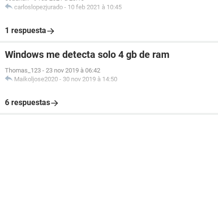
carloslopezjurado
-
10 feb 2021 à 10:45
1 respuesta
Windows me detecta solo 4 gb de ram
Thomas_123
-
23 nov 2019 à 06:42
Maikoljose2020
-
30 nov 2019 à 14:50
6 respuestas