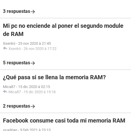
3 respuestas
Mi pc no enciende al poner el segundo module
de RAM
Xsenkii
-
25 nov 2020 à 21:45
Xsenkii
-
26 nov 2020 à 17:22
5 respuestas
¿Qué pasa si se llena la memoria RAM?
Mica87
-
15 dic 2020 à 02:15
Mica87
-
15 dic 2020 à 15:18
2 respuestas
Facebook consume casi toda mi memoria RAM
ocadrian
-
9 feb 2021 à 23:13