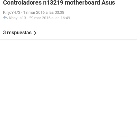
Controladores n13219 motherboard Asus
KilljoY473
-
18 mar 2016 a las 03:38
KhayLa13
-
29 mar 2016 a las 16:49
3 respuestas