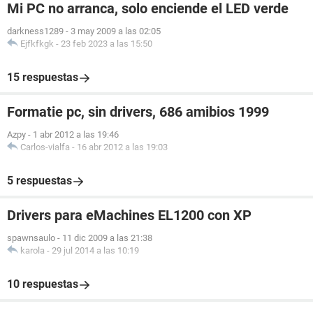
Mi PC no arranca, solo enciende el LED verde
darkness1289
-
3 may 2009 a las 02:05
Ejfkfkgk
-
23 feb 2023 a las 15:50
15 respuestas
Formatie pc, sin drivers, 686 amibios 1999
Azpy
-
1 abr 2012 a las 19:46
Carlos-vialfa
-
16 abr 2012 a las 19:03
5 respuestas
Drivers para eMachines EL1200 con XP
spawnsaulo
-
11 dic 2009 a las 21:38
karola
-
29 jul 2014 a las 10:19
10 respuestas