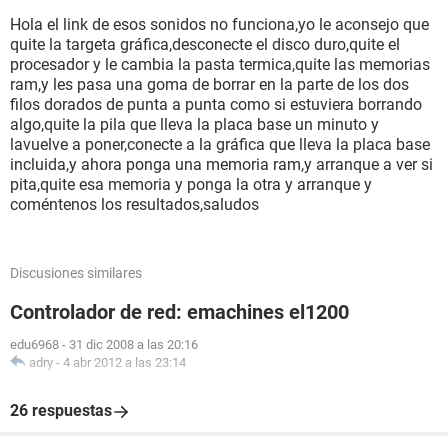
hasta que la apago. Para escuchar el sonido
Hola el link de esos sonidos no funciona,yo le aconsejo que
https://www.dropbox.com/s/r75chpbl3ldad9a/Beeps
quite la targeta gráfica,desconecte el disco duro,quite el
PC.m4a?dl=0
procesador y le cambia la pasta termica,quite las memorias
ram,y les pasa una goma de borrar en la parte de los dos
filos dorados de punta a punta como si estuviera borrando
algo,quite la pila que lleva la placa base un minuto y
lavuelve a poner,conecte a la gráfica que lleva la placa base
incluida,y ahora ponga una memoria ram,y arranque a ver si
pita,quite esa memoria y ponga la otra y arranque y
coméntenos los resultados,saludos
Discusiones similares
Controlador de red: emachines el1200
edu6968
-
31 dic 2008 a las 20:16
adry
-
4 abr 2012 a las 23:14
26 respuestas