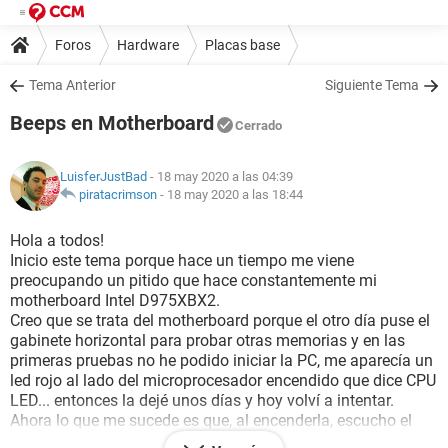
Foros
Hardware
Placas base
Tema Anterior
Siguiente Tema
Beeps en Motherboard
Cerrado
LuisferJustBad
- 18 may 2020 a las 04:39
piratacrimson
-
18 may 2020 a las 18:44
Hola a todos!
Inicio este tema porque hace un tiempo me viene
preocupando un pitido que hace constantemente mi
motherboard Intel D975XBX2.
Creo que se trata del motherboard porque el otro día puse el
gabinete horizontal para probar otras memorias y en las
primeras pruebas no he podido iniciar la PC, me aparecía un
led rojo al lado del microprocesador encendido que dice CPU
LED... entonces la dejé unos días y hoy volví a intentar.
Ahora lo que me sucede es que, al encenderla, escucho el
mismo pitido constante como hace un tiempo. Pero la PC