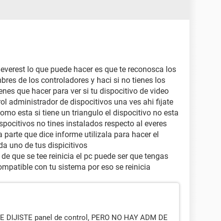
00 00 00 00 00 00 00 00
ar [10DE-03E0] [NoDB]
 A2 00 01 06 00 00 80 00
01 1D 00 00 00 00 00 00
l everest lo que puede hacer es que te reconosca los
 00 00 00 00 DE 10 84 CB
bres de los controladores y haci si no tienes los
00 00 00 00 FF 00 00 00
enes que hacer para ver si tu dispocitivo de video
 FA 3E FF 00 FA 3E FF 00
ol administrador de dispocitivos una ves ahi fijate
00 00 00 05 0F 00 FC 00
omo esta si tiene un triangulo el dispocitivo no esta
00 00 00 00 00 00 00 00
spocitivos no tines instalados respecto al everes
00 20 44 19 00 00 00 00
 parte que dice informe utilizala para hacer el
 C0 00 40 01 FF 00 00 00
a uno de tus dispicitivos
 21 65 08 74 B9 0C 00 D0
 de que se tee reinicia el pc puede ser que tengas
00 00 00 00 00 00 00 00
mpatible con tu sistema por eso se reinicia
00 00 00 00 00 00 00 00
00 00 00 00 00 00 00 00
 3C 1E 00 FC FD B1 00 30
00 00 00 00 00 00 00 00
10 00 00 00 00 00 00 00
 DIJISTE panel de control, PERO NO HAY ADM DE