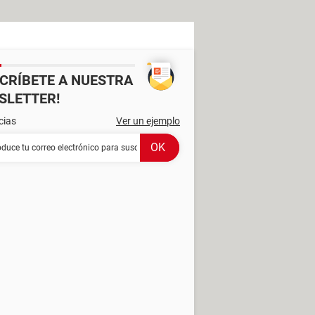
SCRÍBETE A NUESTRA
SLETTER!
cias
Ver un ejemplo