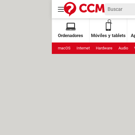
Ordenadores
Móviles y tablets
Ap
macOS
Internet
Hardware
Audio