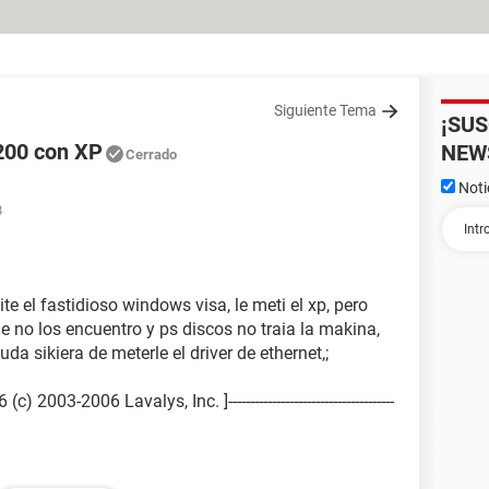
Siguiente Tema
¡SU
200 con XP
NEW
Cerrado
Noti
8
e el fastidioso windows visa, le meti el xp, pero
ue no los encuentro y ps discos no traia la makina,
yuda sikiera de meterle el driver de ethernet,;
2003-2006 Lavalys, Inc. ]--------------------------------------