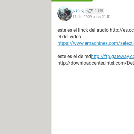
Fecha / Hora 2009-12-10 / 23:34
juan_dj
1.898
11 dic 2009 a las 21:51
Placa base:
Tipo de procesador Unknown, 2600 
este es el linck del audio http://es.cc
Nombre de la Placa Base Desconoc
el del video
Chipset de la Placa Base Desconoci
https://www.emachines.com/select
Memoria del Sistema 896 MB
Tipo de BIOS Award (12/03/08)
este es el de red
http://ftp.gateway.c
http://downloadcenter.intel.com/
Monitor:
Tarjeta gráfica nVIDIA C61
Acelerador 3D nVIDIA C61
Multimedia:
Tarjeta de sonido Realtek HD Audio 
Almacenamiento:
Controlador IDE Controladora estánd
Controlador IDE Controladora estánd
Controlador IDE Controladora estánd