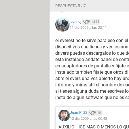
Offset F0: F0 FF FF FF 00 00 00 00 
RESPUESTA 5 / 7
B00 D01 F00: Puente PCI ISA estánd
juan_dj
1.898
11 dic 2009 a las 23:11
Offset 00: DE 10 E0 03 0F 00 A0 00
Offset 10: 00 00 00 00 00 00 00 00 
el everest no te sirve para eso con e
Offset 20: 00 00 00 00 00 00 00 00
dispocitivos que tienes y ver los nom
Offset 30: 00 00 00 00 00 00 00 00 
drivers puedas descargalos lo que ti
Offset 40: DE 10 84 CB 00 00 FF FE
esta instalado andate panel de contr
Offset 50: FA 3E FF 00 00 5A 62 02 
en adaptadores de pantalla y fijate c
Offset 60: 00 00 00 00 00 00 00 00 
instalado tambien fijate que otros di
Offset 70: 10 00 FF FF C5 80 00 00 
abre el evers una ves abierto hay una
Offset 80: 09 20 00 11 0D 80 00 00
informe y miras ahi el nombre de cad
Offset 90: FF 7F 00 00 00 00 00 00
si tienes alguna duda me escrives lo
Offset A0: 01 00 30 80 00 00 01 00 
instaldo algun software que no es co
Offset B0: 00 00 00 00 95 02 F4 02 
Offset C0: 00 00 00 00 00 00 00 00 
Offset D0: 00 00 00 00 00 00 00 00
JuamPi 22
10
Offset E0: 00 00 00 00 00 00 00 00 
12 dic 2009 a las 00:42
Offset F0: 00 00 00 00 00 00 00 00 
AUXILIO HICE MAS O MENOS LO QUE