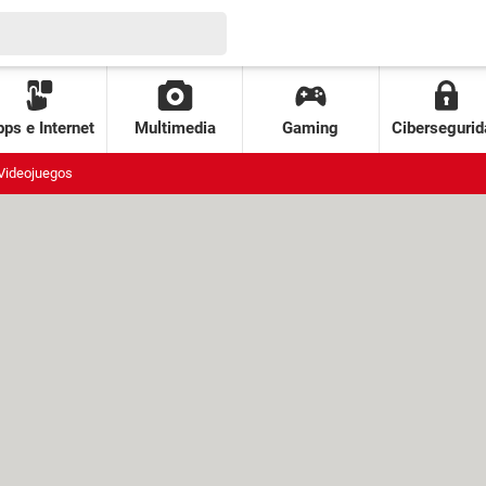
ps e Internet
Multimedia
Gaming
Cibersegurid
Videojuegos