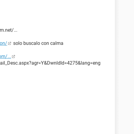
MHz (13 x 200)
m.net/...
ido
do
ion/
solo buscalo con calma
om/...
Detail_Desc.aspx?agr=Y&DwnldId=4275&lang=eng
output
ar PCI IDE de doble canal
ar PCI IDE de doble canal
ar PCI IDE de doble canal