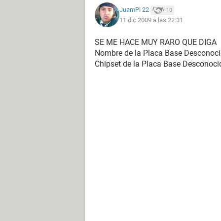
Dispositivos USB Dispositivo de a
JuamPi 22
10
11 dic 2009 a las 22:31
DMI:
DMI Distribuidor de la BIOS Phoenix
SE ME HACE MUY RARO QUE DIGA
DMI Versión de la BIOS R01-A3
Nombre de la Placa Base Desconoc
DMI Fabricante del Sistema eMachi
Chipset de la Placa Base Desconoci
DMI Nombre del Sistema EL1200-0
DMI Versión del sistema
DMI Número de serie del Sistema
DMI UUID del Sistema 80308468-
DMI Fabricante de la Placa Base e
DMI Nombre de la Placa Base WM
DMI Versión de la Placa Base
DMI Número de serie de la Placa 
DMI Fabricante del chasis eMachin
DMI Versión del chasis
DMI Número de serie del chasis 0
DMI Identificador del chasis 000
DMI Tipo de chasis Desktop Case
DMI Sockets de memoria (Total/Libr