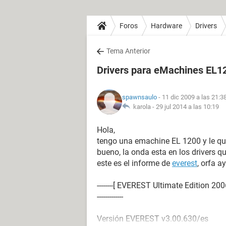
Foros
Hardware
Drivers
Tema Anterior
Drivers para eMachines EL1
spawnsaulo
- 11 dic 2009 a las 21:3
karola -
29 jul 2014 a las 10:19
Hola,
tengo una emachine EL 1200 y le quit
bueno, la onda esta en los drivers q
este es el informe de
everest
, orfa a
--------[ EVEREST Ultimate Edition 2006 (c) 
-------------
Versión EVEREST v3.00.630/es