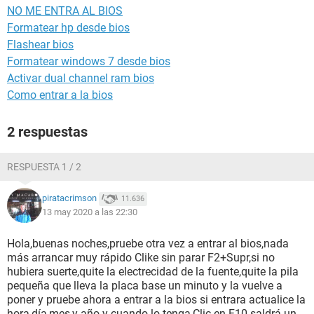
NO ME ENTRA AL BIOS
Formatear hp desde bios
Flashear bios
Formatear windows 7 desde bios
Activar dual channel ram bios
Como entrar a la bios
2 respuestas
RESPUESTA 1 / 2
piratacrimson
11.636
13 may 2020 a las 22:30
Hola,buenas noches,pruebe otra vez a entrar al bios,nada
más arrancar muy rápido Clike sin parar F2+Supr,si no
hubiera suerte,quite la electrecidad de la fuente,quite la pila
pequeña que lleva la placa base un minuto y la vuelve a
poner y pruebe ahora a entrar a la bios si entrara actualice la
hora,día,mes,y año y cuando lo tenga,Clic en F10 saldrá un