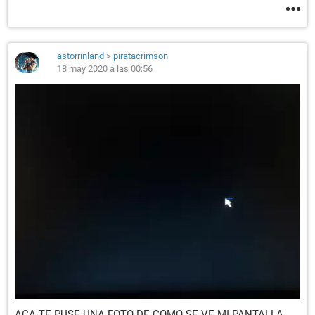
astorrinland
>
piratacrimson
18 may 2020 a las 00:56
ACA TE PUSE UNA FOTO DE COMO SE VE MI PANTALLA