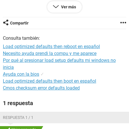
gracias
Ver más
un saludo
Compartir
Configuración:
Linux / Safari 13.0
Consulta también:
Load optimized defaults then reboot en español
Necesito ayuda prendi la compu y me aparece
Por qué al presionar load setup defaults mi windows no
inicia
Ayuda con la bios
✓
Load optimized defaults then boot en español
Cmos checksum error defaults loaded
1 respuesta
RESPUESTA 1 / 1