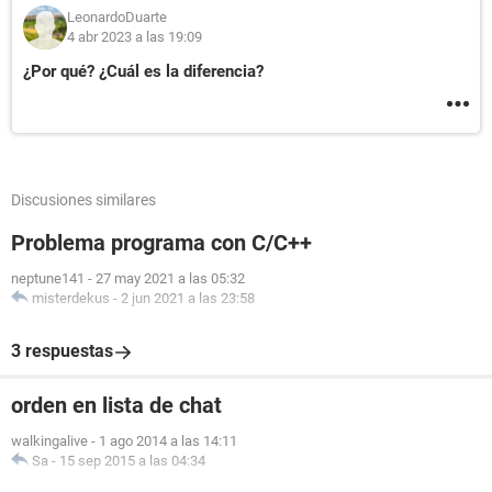
LeonardoDuarte
4 abr 2023 a las 19:09
¿Por qué? ¿Cuál es la diferencia?
Discusiones similares
Problema programa con C/C++
neptune141
-
27 may 2021 a las 05:32
misterdekus
-
2 jun 2021 a las 23:58
3 respuestas
orden en lista de chat
walkingalive
-
1 ago 2014 a las 14:11
Sa
-
15 sep 2015 a las 04:34