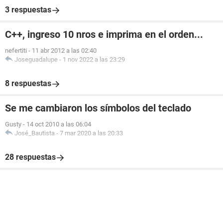
3 respuestas
C++, ingreso 10 nros e imprima en el orden...
nefertiti
-
11 abr 2012 a las 02:40
Joseguadalupe
-
1 nov 2022 a las 23:29
8 respuestas
Se me cambiaron los símbolos del teclado
Gusty
-
14 oct 2010 a las 06:04
José_Bautista
-
7 mar 2020 a las 20:33
28 respuestas