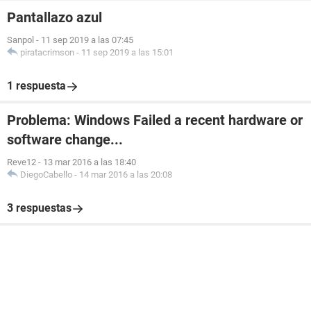
Pantallazo azul
Sanpol
-
11 sep 2019 a las 07:45
piratacrimson
-
11 sep 2019 a las 15:01
1 respuesta
Problema: Windows Failed a recent hardware or
software change...
Reve12
-
13 mar 2016 a las 18:40
DiegoCabello
-
14 mar 2016 a las 20:08
3 respuestas