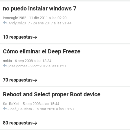
no puedo instalar windows 7
ironeagle1982
-
11 dic 2011 a las 02:20
AndyCol2017
-
24 ene 2017 a las 21:44
10 respuestas
Cómo eliminar el Deep Freeze
nokia
-
6 sep 2008 a las 18:34
jose gomes
-
9 oct 2012 a las 01:21
70 respuestas
Reboot and Select proper Boot device
Sa_RaXeL
-
5 sep 2008 a las 15:44
José_Bautista
-
15 mar 2020 a las 18:53
80 respuestas