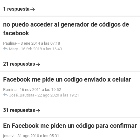
1 respuesta
no puedo acceder al generador de códigos de
facebook
Paulina-
-
3 ene 2014 a las 07:18
Mary
-
16 feb 2018 a las 16:40
21 respuestas
Facebook me pide un codigo enviado x celular
Romina
-
16 nov 2011 a las 19:52
José_Bautista
-
22 ago 2020 a las 19:21
31 respuestas
En Facebook me piden un código para confirmar
jose vi
-
31 ago 2010 a las 05:31