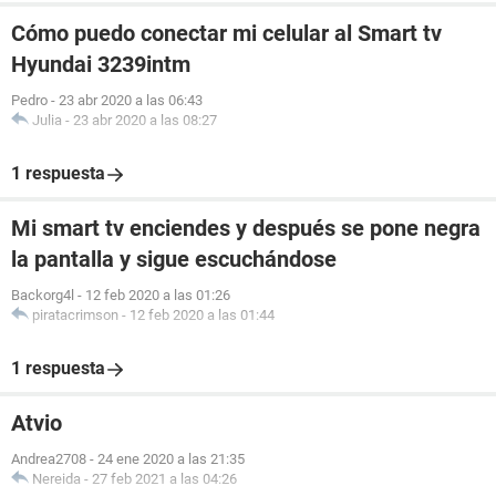
Cómo puedo conectar mi celular al Smart tv
Hyundai 3239intm
Pedro
-
23 abr 2020 a las 06:43
Julia
-
23 abr 2020 a las 08:27
1 respuesta
Mi smart tv enciendes y después se pone negra
la pantalla y sigue escuchándose
Backorg4l
-
12 feb 2020 a las 01:26
piratacrimson
-
12 feb 2020 a las 01:44
1 respuesta
Atvio
Andrea2708
-
24 ene 2020 a las 21:35
Nereida
-
27 feb 2021 a las 04:26