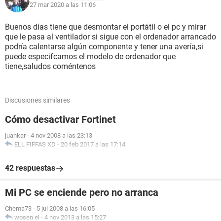
27 mar 2020 a las 11:06
Buenos días tiene que desmontar el portátil o el pc y mirar
que le pasa al ventilador si sigue con el ordenador arrancado
podría calentarse algún componente y tener una avería,si
puede especifcamos el modelo de ordenador que
tiene,saludos coméntenos
Discusiones similares
Cómo desactivar Fortinet
juankar
-
4 nov 2008 a las 23:13
ELL FIFFAS XD
-
20 feb 2017 a las 17:14
42 respuestas
Mi PC se enciende pero no arranca
Chema73
-
5 jul 2008 a las 16:05
wosen el
-
4 nov 2013 a las 15:27