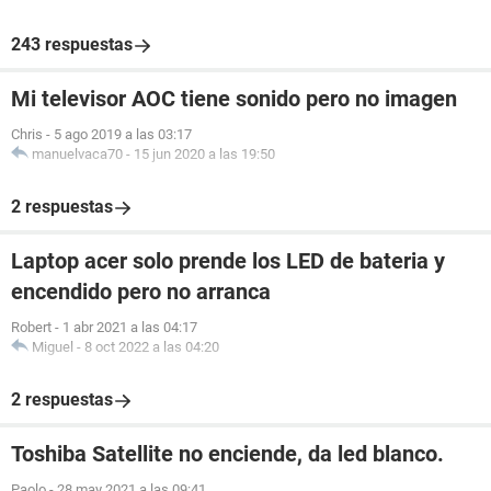
243 respuestas
Mi televisor AOC tiene sonido pero no imagen
Chris
-
5 ago 2019 a las 03:17
manuelvaca70
-
15 jun 2020 a las 19:50
2 respuestas
Laptop acer solo prende los LED de bateria y
encendido pero no arranca
Robert
-
1 abr 2021 a las 04:17
Miguel
-
8 oct 2022 a las 04:20
2 respuestas
Toshiba Satellite no enciende, da led blanco.
Paolo
-
28 may 2021 a las 09:41