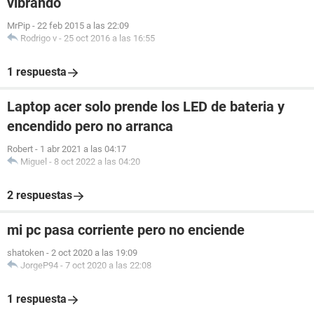
vibrando
MrPip
-
22 feb 2015 a las 22:09
Rodrigo v
-
25 oct 2016 a las 16:55
1 respuesta
Laptop acer solo prende los LED de bateria y
encendido pero no arranca
Robert
-
1 abr 2021 a las 04:17
Miguel
-
8 oct 2022 a las 04:20
2 respuestas
mi pc pasa corriente pero no enciende
shatoken
-
2 oct 2020 a las 19:09
JorgeP94
-
7 oct 2020 a las 22:08
1 respuesta