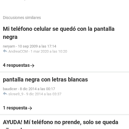
Discusiones similares
Mi teléfono celular se quedó con la pantalla
negra
neryam
-
10 sep 2009 a las 17:14
AndreaCCM
-
1 mar 2020 a las 10:20
4 respuestas
pantalla negra con letras blancas
baudicer
-
8 dic 2014 a las 00:17
skree9_9
-
9 dic 2014 a las 03:37
1 respuesta
AYUDA! Mí teléfono no prende, solo se queda